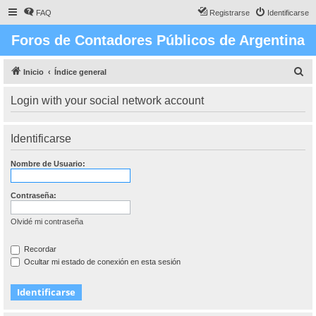
FAQ
Registrarse
Identificarse
Foros de Contadores Públicos de Argentina
B
Inicio
Índice general
u
Login with your social network account
s
c
Identificarse
a
r
Nombre de Usuario:
Contraseña:
Olvidé mi contraseña
Recordar
Ocultar mi estado de conexión en esta sesión