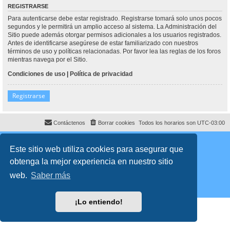
REGISTRARSE
Para autenticarse debe estar registrado. Registrarse tomará solo unos pocos
segundos y le permitirá un amplio acceso al sistema. La Administración del
Sitio puede además otorgar permisos adicionales a los usuarios registrados.
Antes de identificarse asegúrese de estar familiarizado con nuestros
términos de uso y políticas relacionadas. Por favor lea las reglas de los foros
mientras navega por el Sitio.
Condiciones de uso
|
Política de privacidad
Registrarse
Contáctenos
Borrar cookies
Todos los horarios son
UTC-03:00
Desarrollado por
phpBB
® Forum Software © phpBB Limited
Traducción al español por
phpBB España
Este sitio web utiliza cookies para asegurar que
Director:
Dr. Sztarkman
- Diseñado por ©
Abogados Argentinos
2025
obtenga la mejor experiencia en nuestro sitio
Privacidad
|
Condiciones
web.
Saber más
¡Lo entiendo!