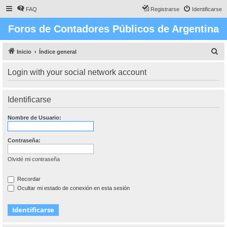
FAQ
Registrarse
Identificarse
Foros de Contadores Públicos de Argentina
B
Inicio
Índice general
u
Login with your social network account
s
c
Identificarse
a
r
Nombre de Usuario:
Contraseña:
Olvidé mi contraseña
Recordar
Ocultar mi estado de conexión en esta sesión