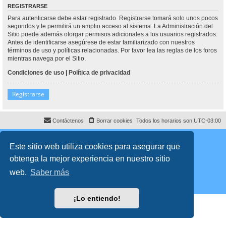
REGISTRARSE
Para autenticarse debe estar registrado. Registrarse tomará solo unos pocos
segundos y le permitirá un amplio acceso al sistema. La Administración del
Sitio puede además otorgar permisos adicionales a los usuarios registrados.
Antes de identificarse asegúrese de estar familiarizado con nuestros
términos de uso y políticas relacionadas. Por favor lea las reglas de los foros
mientras navega por el Sitio.
Condiciones de uso
|
Política de privacidad
Registrarse
Contáctenos
Borrar cookies
Todos los horarios son
UTC-03:00
Desarrollado por
phpBB
® Forum Software © phpBB Limited
Traducción al español por
phpBB España
Este sitio web utiliza cookies para asegurar que
Director:
Dr. Sztarkman
- Diseñado por ©
Abogados Argentinos
2025
obtenga la mejor experiencia en nuestro sitio
Privacidad
|
Condiciones
web.
Saber más
¡Lo entiendo!