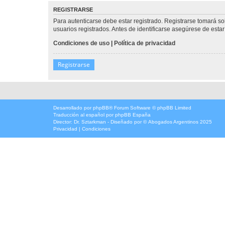
REGISTRARSE
Para autenticarse debe estar registrado. Registrarse tomará s
usuarios registrados. Antes de identificarse asegúrese de estar 
Condiciones de uso
|
Política de privacidad
Registrarse
Desarrollado por
phpBB
® Forum Software © phpBB Limited
Traducción al español por
phpBB España
Director:
Dr. Sztarkman
- Diseñado por ©
Abogados Argentinos
2025
Privacidad
|
Condiciones