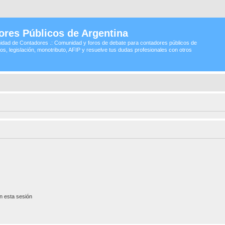
ores Públicos de Argentina
idad de Contadores .: Comunidad y foros de debate para contadores públicos de
os, legislación, monotributo, AFIP y resuelve tus dudas profesionales con otros
n esta sesión