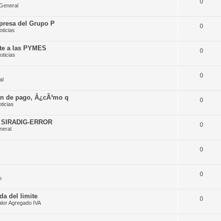
0
General
presa del Grupo P
0
oticias
ite a las PYMES
0
oticias
0
al
an de pago, Â¿cÃ³mo q
0
ticias
 SIRADIG-ERROR
0
neral
0
0
o
da del limite
0
alor Agregado IVA