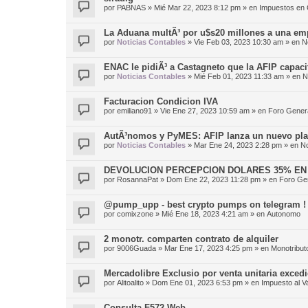
por
PABNAS
»
Mié Mar 22, 2023 8:12 pm
» en
Impuestos en 
La Aduana multÃ³ por u$s20 millones a una em
por
Noticias Contables
»
Vie Feb 03, 2023 10:30 am
» en
N
ENAC le pidiÃ³ a Castagneto que la AFIP capac
por
Noticias Contables
»
Mié Feb 01, 2023 11:33 am
» en
N
Facturacion Condicion IVA
por
emiliano91
»
Vie Ene 27, 2023 10:59 am
» en
Foro Gener
AutÃ³nomos y PyMES: AFIP lanza un nuevo pl
por
Noticias Contables
»
Mar Ene 24, 2023 2:28 pm
» en
No
DEVOLUCION PERCEPCION DOLARES 35% EN
por
RosannaPat
»
Dom Ene 22, 2023 11:28 pm
» en
Foro Ge
@pump_upp - best crypto pumps on telegram !
por
comixzone
»
Mié Ene 18, 2023 4:21 am
» en
Autonomo
2 monotr. comparten contrato de alquiler
por
9006Guada
»
Mar Ene 17, 2023 4:25 pm
» en
Monotribut
Mercadolibre Exclusio por venta unitaria excedi
por
Alitoalito
»
Dom Ene 01, 2023 6:53 pm
» en
Impuesto al V
Consulta F572 Web