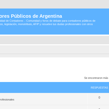
ores Públicos de Argentina
idad de Contadores .: Comunidad y foros de debate para contadores públicos de
os, legislación, monotributo, AFIP y resuelve tus dudas profesionales con otros
Se encontraron más 
RESPUESTAS
0
rofesionales