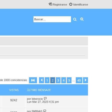
Registrarse
Identificarse
Buscar
Búsqueda avanza
1
2
3
4
5
40
Página
Anterior
2
de
40
Siguiente
de 1000 coincidencias
…
VISTAS
ÚLTIMO MENSAJE
por
loborocio
9242
Lun Mar 27, 2023 4:31 pm
por
PABNAS