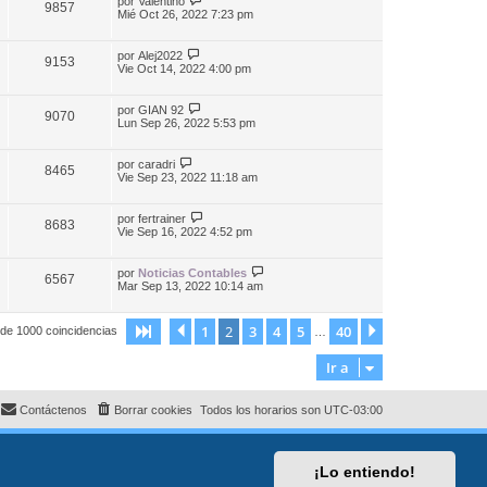
por
Valentino
9857
Mié Oct 26, 2022 7:23 pm
por
Alej2022
9153
Vie Oct 14, 2022 4:00 pm
por
GIAN 92
9070
Lun Sep 26, 2022 5:53 pm
por
caradri
8465
Vie Sep 23, 2022 11:18 am
por
fertrainer
8683
Vie Sep 16, 2022 4:52 pm
por
Noticias Contables
6567
Mar Sep 13, 2022 10:14 am
1
2
3
4
5
40
Página
Anterior
2
de
40
Siguiente
de 1000 coincidencias
…
Ir a
Contáctenos
Borrar cookies
Todos los horarios son
UTC-03:00
¡Lo entiendo!