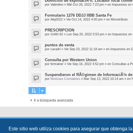
Domicilio de explotaciÃ³n. Locador local comerc
por
Valentino
»
Mié Oct 26, 2022 7:23 pm
» en
Impuestos en 
Formulario 1276 DDJJ IIBB Santa Fe
por
Alej2022
»
Vie Oct 14, 2022 4:00 pm
» en
Monotributo
PRESCRIPCION
por
GIAN 92
»
Lun Sep 26, 2022 5:53 pm
» en
Impuestos en
puntos de venta
por
caradri
»
Vie Sep 23, 2022 11:18 am
» en
Impuestos en G
Consulta por Western Union
por
fertrainer
»
Vie Sep 16, 2022 4:52 pm
» en
Consultas a P
Suspendieron el RÃ©gimen de InformaciÃ³n de 
por
Noticias Contables
»
Mar Sep 13, 2022 10:14 am
» en
N
Ir a búsqueda avanzada
Desarrollado por
phpBB
® Forum Software © phpBB Limited
Traducción al español por
phpBB España
Este sitio web utiliza cookies para asegurar que obtenga la
Director:
Dr. Sztarkman
- Diseñado por ©
Abogados Argentinos
2025