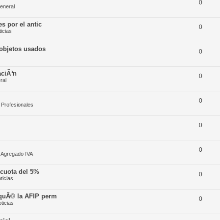
0
eneral
s por el antic
0
icias
 objetos usados
0
aciÃ³n
0
ral
0
 Profesionales
0
0
r Agregado IVA
­cuota del 5%
0
ticias
rquÃ© la AFIP perm
0
ticias