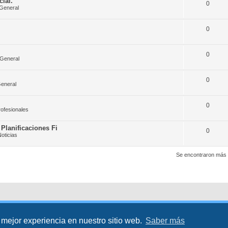
ial.
0
General
0
0
 General
0
eneral
0
rofesionales
Planificaciones Fi
0
oticias
Se encontraron más 
 mejor experiencia en nuestro sitio web.
Saber más