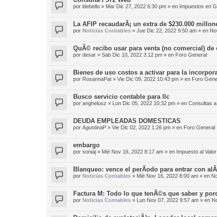
por
ldebello
»
Mar Dic 27, 2022 6:30 pm
» en
Impuestos en G
La AFIP recaudarÃ¡ un extra de $230.000 millone
por
Noticias Contables
»
Jue Dic 22, 2022 9:50 am
» en
Not
QuÃ© recibo usar para venta (no comercial) de
por
desar
»
Sab Dic 10, 2022 3:12 pm
» en
Foro General
Bienes de uso costos a activar para la incorpor
por
RosannaPat
»
Vie Dic 09, 2022 10:43 pm
» en
Foro Gene
Busco servicio contable para llc
por
anghelusz
»
Lun Dic 05, 2022 10:32 pm
» en
Consultas a
DEUDA EMPLEADAS DOMESTICAS
por
AgustinaP
»
Vie Dic 02, 2022 1:26 pm
» en
Foro General
embargo
por
soniaj
»
Mié Nov 16, 2022 8:17 am
» en
Impuesto al Valo
Blanqueo: vence el perÃ­odo para entrar con alÃ
por
Noticias Contables
»
Mié Nov 16, 2022 8:00 am
» en
No
Factura M: Todo lo que tenÃ©s que saber y po
por
Noticias Contables
»
Lun Nov 07, 2022 9:57 am
» en
No