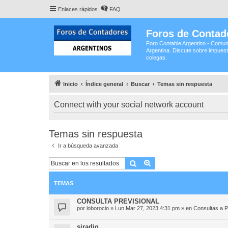
Enlaces rápidos
FAQ
Foros de Contad
Foro Contable Argentino - Comun
Argentina. Discute sobre impuest
colegas.
Inicio
Índice general
Buscar
Temas sin respuesta
Connect with your social network account
Temas sin respuesta
Ir a búsqueda avanzada
Buscar
Búsqueda avanzada
TEMAS
CONSULTA PREVISIONAL
por
loborocio
»
Lun Mar 27, 2023 4:31 pm
» en
Consultas a P
siradig