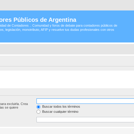
ores Públicos de Argentina
idad de Contadores .: Comunidad y foros de debate para contadores públicos de
os, legislación, monotributo, AFIP y resuelve tus dudas profesionales con otros
para excluirla. Crea
Buscar todos los términos
las se quiere
Buscar cualquier término