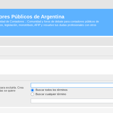
ores Públicos de Argentina
idad de Contadores .: Comunidad y foros de debate para contadores públicos de
os, legislación, monotributo, AFIP y resuelve tus dudas profesionales con otros
para excluirla. Crea
Buscar todos los términos
las se quiere
Buscar cualquier término