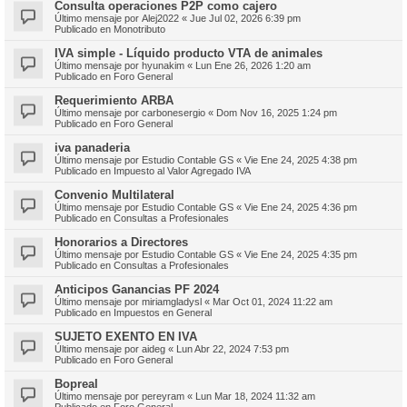
Consulta operaciones P2P como cajero
Último mensaje por
Alej2022
«
Jue Jul 02, 2026 6:39 pm
Publicado en
Monotributo
IVA simple - Líquido producto VTA de animales
Último mensaje por
hyunakim
«
Lun Ene 26, 2026 1:20 am
Publicado en
Foro General
Requerimiento ARBA
Último mensaje por
carbonesergio
«
Dom Nov 16, 2025 1:24 pm
Publicado en
Foro General
iva panaderia
Último mensaje por
Estudio Contable GS
«
Vie Ene 24, 2025 4:38 pm
Publicado en
Impuesto al Valor Agregado IVA
Convenio Multilateral
Último mensaje por
Estudio Contable GS
«
Vie Ene 24, 2025 4:36 pm
Publicado en
Consultas a Profesionales
Honorarios a Directores
Último mensaje por
Estudio Contable GS
«
Vie Ene 24, 2025 4:35 pm
Publicado en
Consultas a Profesionales
Anticipos Ganancias PF 2024
Último mensaje por
miriamgladysl
«
Mar Oct 01, 2024 11:22 am
Publicado en
Impuestos en General
SUJETO EXENTO EN IVA
Último mensaje por
aideg
«
Lun Abr 22, 2024 7:53 pm
Publicado en
Foro General
Bopreal
Último mensaje por
pereyram
«
Lun Mar 18, 2024 11:32 am
Publicado en
Foro General