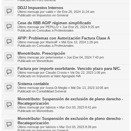
DDJJ Impuestos Internos
Último mensaje por
valeb
«
Vie Ene 26, 2024 11:24 am
Publicado en
Impuestos en General
Cese de IIBB AGIP régimen simplificado
Último mensaje por
PEPILLO
«
Jue Ene 25, 2024 8:25 am
Publicado en
Consultas a Profesionales
AFIP: Problemas con Autorización Factura Clase A
Último mensaje por
MarisolF
«
Mié Ene 10, 2024 1:26 pm
Publicado en
Consultas a Profesionales
Monotributo. Prescripción
Último mensaje por
peternewton
«
Jue Ene 04, 2024 7:43 pm
Publicado en
Monotributo
Factura por importe exorbitante. Vencido plazo para N/C.
Último mensaje por
Claudio Crosta
«
Vie Dic 22, 2023 1:06 pm
Publicado en
Impuesto al Valor Agregado IVA
Sistema contable
Último mensaje por
Ivana Di Meglio
«
Mié Dic 13, 2023 10:05 am
Publicado en
Contabilidad General
Monotributo: Suspensión de exclusión de pleno derecho -
Recategorización
Último mensaje por
fabricio
«
Mar Oct 03, 2023 8:41 pm
Publicado en
Monotributo
Monotributo: Suspensión de exclusión de pleno derecho -
Recategorización
Último mensaje por
fabricio
«
Mar Oct 03, 2023 8:39 pm
Publicado en
Impuestos en General