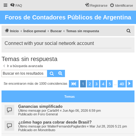
FAQ
Registrarse
Identificarse
Foros de Contadores Públicos de Argentina
B
Inicio
Índice general
Buscar
Temas sin respuesta
u
Connect with your social network account
s
c
Temas sin respuesta
a
Ir a búsqueda avanzada
r
Buscar
Búsqueda avanzada
1
2
3
4
5
40
Página
1
de
40
S
Se encontraron más de 1000 coincidencias
…
Temas
Ganancias simplificado
Último mensaje por
Carla94
«
Jue Ago 06, 2026 6:59 pm
Publicado en
Foro General
¿cómo hago para cobrar desde Brasil?
Último mensaje por
WalterFernandoPagliardini
«
Mar Jul 28, 2026 5:21 pm
Publicado en
Monotributo