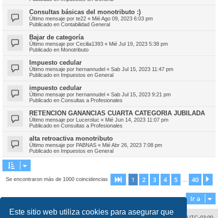
Consultas básicas del monotributo :)
Último mensaje por
te22
«
Mié Ago 09, 2023 6:03 pm
Publicado en
Contabilidad General
Bajar de categoría
Último mensaje por
Cecilia1393
«
Mié Jul 19, 2023 5:38 pm
Publicado en
Monotributo
Impuesto cedular
Último mensaje por
hernannudel
«
Sab Jul 15, 2023 11:47 pm
Publicado en
Impuestos en General
impuesto cedular
Último mensaje por
hernannudel
«
Sab Jul 15, 2023 9:21 pm
Publicado en
Consultas a Profesionales
RETENCION GANANCIAS CUARTA CATEGORIA JUBILADA
Último mensaje por
Luceroluc
«
Mié Jun 14, 2023 11:07 pm
Publicado en
Consultas a Profesionales
alta retroactiva monotributo
Último mensaje por
PABNAS
«
Mié Abr 26, 2023 7:08 pm
Publicado en
Impuestos en General
1
2
3
4
5
40
Página
1
de
40
S
Se encontraron más de 1000 coincidencias
…
Ir a
Este sitio web utiliza cookies para asegurar que
Contáctenos
Borrar cookies
Todos los horarios son
UTC-03:00