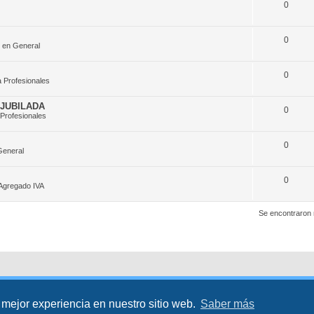
0
0
 en General
0
 Profesionales
JUBILADA
0
Profesionales
0
General
0
 Agregado IVA
Se encontraron
 mejor experiencia en nuestro sitio web.
Saber más