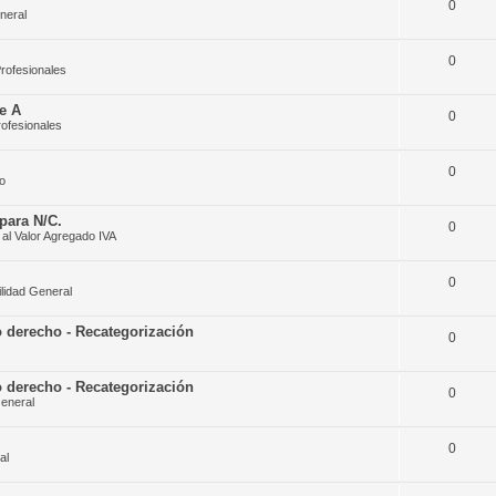
0
neral
0
rofesionales
e A
0
rofesionales
0
o
para N/C.
0
al Valor Agregado IVA
0
lidad General
 derecho - Recategorización
0
 derecho - Recategorización
0
eneral
0
al