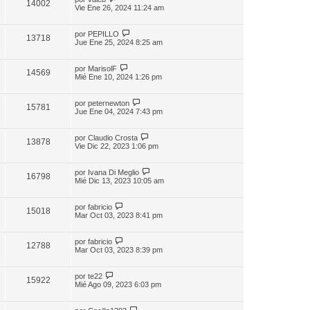
14002
Vie Ene 26, 2024 11:24 am
por
PEPILLO
13718
Jue Ene 25, 2024 8:25 am
por
MarisolF
14569
Mié Ene 10, 2024 1:26 pm
por
peternewton
15781
Jue Ene 04, 2024 7:43 pm
por
Claudio Crosta
13878
Vie Dic 22, 2023 1:06 pm
por
Ivana Di Meglio
16798
Mié Dic 13, 2023 10:05 am
por
fabricio
15018
Mar Oct 03, 2023 8:41 pm
por
fabricio
12788
Mar Oct 03, 2023 8:39 pm
por
te22
15922
Mié Ago 09, 2023 6:03 pm