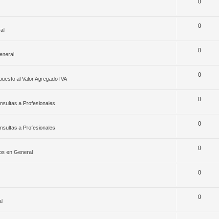
0
0
al
0
eneral
0
puesto al Valor Agregado IVA
0
nsultas a Profesionales
0
nsultas a Profesionales
0
os en General
0
0
l