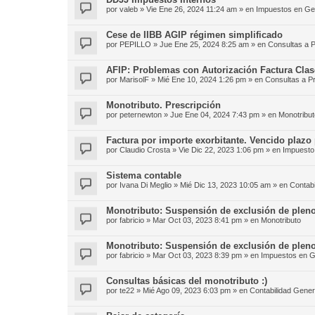
por
valeb
»
Vie Ene 26, 2024 11:24 am
» en
Impuestos en Ge
Cese de IIBB AGIP régimen simplificado
por
PEPILLO
»
Jue Ene 25, 2024 8:25 am
» en
Consultas a P
AFIP: Problemas con Autorización Factura Clas
por
MarisolF
»
Mié Ene 10, 2024 1:26 pm
» en
Consultas a P
Monotributo. Prescripción
por
peternewton
»
Jue Ene 04, 2024 7:43 pm
» en
Monotribut
Factura por importe exorbitante. Vencido plazo 
por
Claudio Crosta
»
Vie Dic 22, 2023 1:06 pm
» en
Impuesto 
Sistema contable
por
Ivana Di Meglio
»
Mié Dic 13, 2023 10:05 am
» en
Contabi
Monotributo: Suspensión de exclusión de pleno
por
fabricio
»
Mar Oct 03, 2023 8:41 pm
» en
Monotributo
Monotributo: Suspensión de exclusión de pleno
por
fabricio
»
Mar Oct 03, 2023 8:39 pm
» en
Impuestos en G
Consultas básicas del monotributo :)
por
te22
»
Mié Ago 09, 2023 6:03 pm
» en
Contabilidad Gener