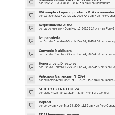
por
Alej2022
»
Jue Jul 02, 2026 6:39 pm
» en
Monotributo
IVA simple - Líquido producto VTA de animales
por
carlabonavia
»
Vie Dic 26, 2025 7:42 am
» en
Foro Gener
Requerimiento ARBA
por
carbonesergio
»
Dom Nov 16, 2025 1:24 pm
» en
Foro G
iva panaderia
por
Estudio Contable GS
»
Vie Ene 24, 2025 4:38 pm
» en
Im
Convenio Multilateral
por
Estudio Contable GS
»
Vie Ene 24, 2025 4:36 pm
» en
Co
Honorarios a Directores
por
Estudio Contable GS
»
Vie Ene 24, 2025 4:35 pm
» en
Co
Anticipos Ganancias PF 2024
por
miriamgladysl
»
Mar Oct 01, 2024 11:22 am
» en
Impuest
SUJETO EXENTO EN IVA
por
aideg
»
Lun Abr 22, 2024 7:53 pm
» en
Foro General
Bopreal
por
pereyram
»
Lun Mar 18, 2024 11:32 am
» en
Foro Genera
DDJJ Impuestos Internos