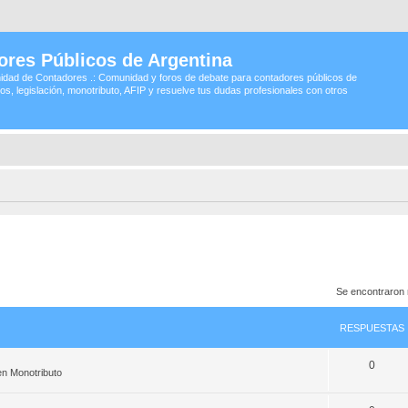
ores Públicos de Argentina
idad de Contadores .: Comunidad y foros de debate para contadores públicos de
os, legislación, monotributo, AFIP y resuelve tus dudas profesionales con otros
Se encontraron
RESPUESTAS
0
en
Monotributo