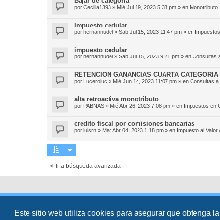
Bajar de categoría
por
Cecilia1393
»
Mié Jul 19, 2023 5:38 pm
» en
Monotributo
Impuesto cedular
por
hernannudel
»
Sab Jul 15, 2023 11:47 pm
» en
Impuestos
impuesto cedular
por
hernannudel
»
Sab Jul 15, 2023 9:21 pm
» en
Consultas a
RETENCION GANANCIAS CUARTA CATEGORIA 
por
Luceroluc
»
Mié Jun 14, 2023 11:07 pm
» en
Consultas a 
alta retroactiva monotributo
por
PABNAS
»
Mié Abr 26, 2023 7:08 pm
» en
Impuestos en 
credito fiscal por comisiones bancarias
por
luisrn
»
Mar Abr 04, 2023 1:18 pm
» en
Impuesto al Valor
Ir a búsqueda avanzada
Desarrollado por
phpBB
® Forum Software © phpBB Limited
Traducción al español por
phpBB España
Este sitio web utiliza cookies para asegurar que obtenga la
Director:
Dr. Sztarkman
- Diseñado por ©
Abogados Argentinos
2025