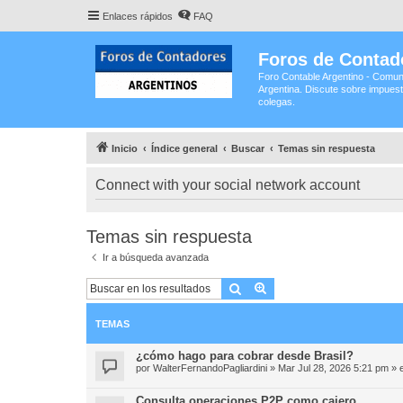
Enlaces rápidos
FAQ
Foros de Contad
Foro Contable Argentino - Comun
Argentina. Discute sobre impuest
colegas.
Inicio
Índice general
Buscar
Temas sin respuesta
Connect with your social network account
Temas sin respuesta
Ir a búsqueda avanzada
Buscar
Búsqueda avanzada
TEMAS
¿cómo hago para cobrar desde Brasil?
por
WalterFernandoPagliardini
»
Mar Jul 28, 2026 5:21 pm
» 
Consulta operaciones P2P como cajero