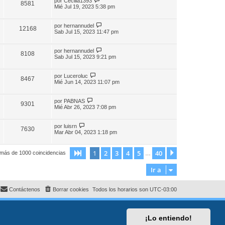
por
Cecilia1393
8581
Mié Jul 19, 2023 5:38 pm
por
hernannudel
12168
Sab Jul 15, 2023 11:47 pm
por
hernannudel
8108
Sab Jul 15, 2023 9:21 pm
por
Luceroluc
8467
Mié Jun 14, 2023 11:07 pm
por
PABNAS
9301
Mié Abr 26, 2023 7:08 pm
por
luisrn
7630
Mar Abr 04, 2023 1:18 pm
1
2
3
4
5
40
Página
1
de
40
Siguiente
 más de 1000 coincidencias
…
Ir a
Contáctenos
Borrar cookies
Todos los horarios son
UTC-03:00
¡Lo entiendo!