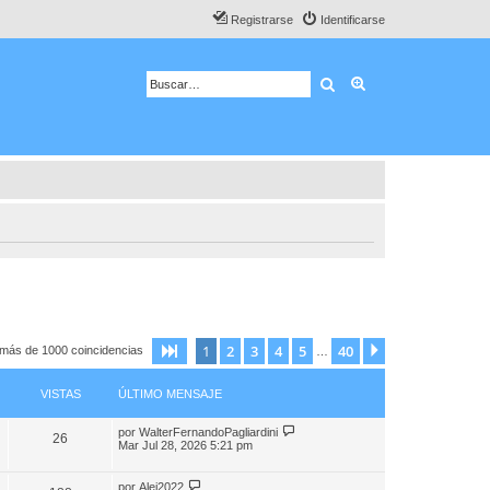
Registrarse
Identificarse
Buscar
Búsqueda avanza
1
2
3
4
5
40
Página
1
de
40
Siguiente
 más de 1000 coincidencias
…
VISTAS
ÚLTIMO MENSAJE
por
WalterFernandoPagliardini
26
Mar Jul 28, 2026 5:21 pm
por
Alej2022