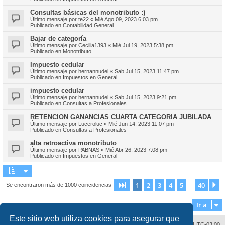
Consultas básicas del monotributo :)
Último mensaje por
te22
«
Mié Ago 09, 2023 6:03 pm
Publicado en
Contabilidad General
Bajar de categoría
Último mensaje por
Cecilia1393
«
Mié Jul 19, 2023 5:38 pm
Publicado en
Monotributo
Impuesto cedular
Último mensaje por
hernannudel
«
Sab Jul 15, 2023 11:47 pm
Publicado en
Impuestos en General
impuesto cedular
Último mensaje por
hernannudel
«
Sab Jul 15, 2023 9:21 pm
Publicado en
Consultas a Profesionales
RETENCION GANANCIAS CUARTA CATEGORIA JUBILADA
Último mensaje por
Luceroluc
«
Mié Jun 14, 2023 11:07 pm
Publicado en
Consultas a Profesionales
alta retroactiva monotributo
Último mensaje por
PABNAS
«
Mié Abr 26, 2023 7:08 pm
Publicado en
Impuestos en General
1
2
3
4
5
40
Página
1
de
40
S
Se encontraron más de 1000 coincidencias
…
Ir a
Este sitio web utiliza cookies para asegurar que
Contáctenos
Borrar cookies
Todos los horarios son
UTC-03:00