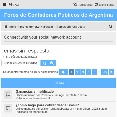
FAQ
Registrarse
Identificarse
Foros de Contadores Públicos de Argentina
B
Inicio
Índice general
Buscar
Temas sin respuesta
u
Connect with your social network account
s
c
Temas sin respuesta
a
Ir a búsqueda avanzada
r
Buscar
Búsqueda avanzada
1
2
3
4
5
40
Página
1
de
40
S
Se encontraron más de 1000 coincidencias
…
Temas
Ganancias simplificado
Último mensaje por
Carla94
«
Jue Ago 06, 2026 6:59 pm
Publicado en
Foro General
¿cómo hago para cobrar desde Brasil?
Último mensaje por
WalterFernandoPagliardini
«
Mar Jul 28, 2026 5:21 pm
Publicado en
Monotributo