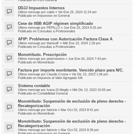
DDJJ Impuestos Internos
Último mensaje por
valeb
«
Vie Ene 26, 2024 11:24 am
Publicado en
Impuestos en General
Cese de IIBB AGIP régimen simplificado
Último mensaje por
PEPILLO
«
Jue Ene 25, 2024 8:25 am
Publicado en
Consultas a Profesionales
AFIP: Problemas con Autorización Factura Clase A
Último mensaje por
MarisolF
«
Mié Ene 10, 2024 1:26 pm
Publicado en
Consultas a Profesionales
Monotributo. Prescripción
Último mensaje por
peternewton
«
Jue Ene 04, 2024 7:43 pm
Publicado en
Monotributo
Factura por importe exorbitante. Vencido plazo para N/C.
Último mensaje por
Claudio Crosta
«
Vie Dic 22, 2023 1:06 pm
Publicado en
Impuesto al Valor Agregado IVA
Sistema contable
Último mensaje por
Ivana Di Meglio
«
Mié Dic 13, 2023 10:05 am
Publicado en
Contabilidad General
Monotributo: Suspensión de exclusión de pleno derecho -
Recategorización
Último mensaje por
fabricio
«
Mar Oct 03, 2023 8:41 pm
Publicado en
Monotributo
Monotributo: Suspensión de exclusión de pleno derecho -
Recategorización
Último mensaje por
fabricio
«
Mar Oct 03, 2023 8:39 pm
Publicado en
Impuestos en General