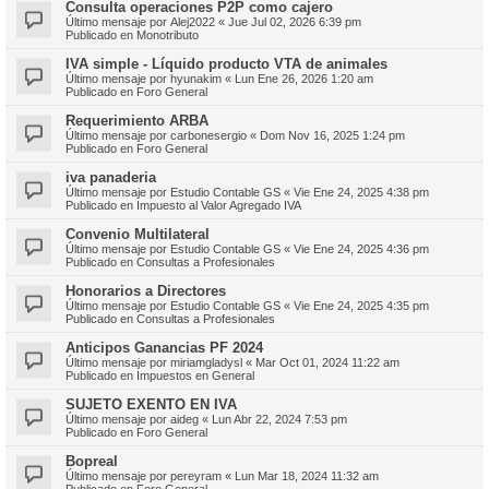
Consulta operaciones P2P como cajero
Último mensaje por
Alej2022
«
Jue Jul 02, 2026 6:39 pm
Publicado en
Monotributo
IVA simple - Líquido producto VTA de animales
Último mensaje por
hyunakim
«
Lun Ene 26, 2026 1:20 am
Publicado en
Foro General
Requerimiento ARBA
Último mensaje por
carbonesergio
«
Dom Nov 16, 2025 1:24 pm
Publicado en
Foro General
iva panaderia
Último mensaje por
Estudio Contable GS
«
Vie Ene 24, 2025 4:38 pm
Publicado en
Impuesto al Valor Agregado IVA
Convenio Multilateral
Último mensaje por
Estudio Contable GS
«
Vie Ene 24, 2025 4:36 pm
Publicado en
Consultas a Profesionales
Honorarios a Directores
Último mensaje por
Estudio Contable GS
«
Vie Ene 24, 2025 4:35 pm
Publicado en
Consultas a Profesionales
Anticipos Ganancias PF 2024
Último mensaje por
miriamgladysl
«
Mar Oct 01, 2024 11:22 am
Publicado en
Impuestos en General
SUJETO EXENTO EN IVA
Último mensaje por
aideg
«
Lun Abr 22, 2024 7:53 pm
Publicado en
Foro General
Bopreal
Último mensaje por
pereyram
«
Lun Mar 18, 2024 11:32 am
Publicado en
Foro General