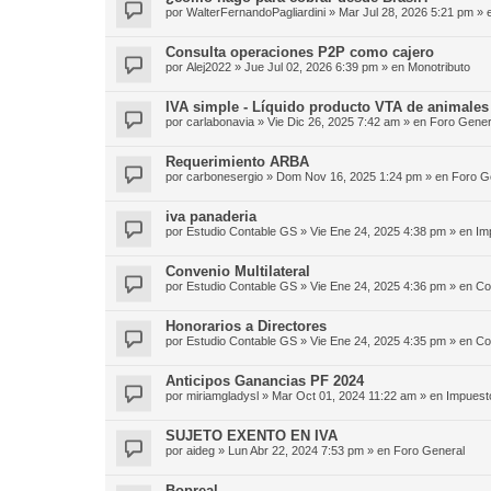
por
WalterFernandoPagliardini
»
Mar Jul 28, 2026 5:21 pm
» 
Consulta operaciones P2P como cajero
por
Alej2022
»
Jue Jul 02, 2026 6:39 pm
» en
Monotributo
IVA simple - Líquido producto VTA de animales
por
carlabonavia
»
Vie Dic 26, 2025 7:42 am
» en
Foro Gener
Requerimiento ARBA
por
carbonesergio
»
Dom Nov 16, 2025 1:24 pm
» en
Foro G
iva panaderia
por
Estudio Contable GS
»
Vie Ene 24, 2025 4:38 pm
» en
Im
Convenio Multilateral
por
Estudio Contable GS
»
Vie Ene 24, 2025 4:36 pm
» en
Co
Honorarios a Directores
por
Estudio Contable GS
»
Vie Ene 24, 2025 4:35 pm
» en
Co
Anticipos Ganancias PF 2024
por
miriamgladysl
»
Mar Oct 01, 2024 11:22 am
» en
Impuest
SUJETO EXENTO EN IVA
por
aideg
»
Lun Abr 22, 2024 7:53 pm
» en
Foro General
Bopreal