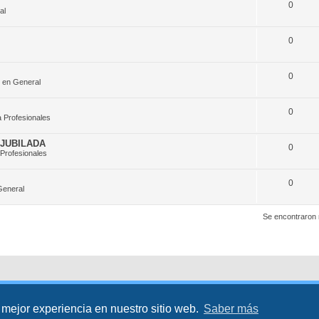
0
al
0
0
 en General
0
 Profesionales
JUBILADA
0
Profesionales
0
General
Se encontraron
 mejor experiencia en nuestro sitio web.
Saber más