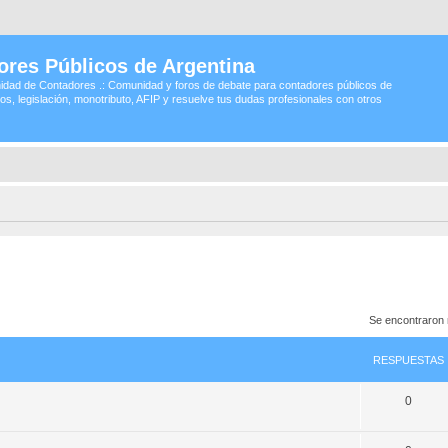
ores Públicos de Argentina
idad de Contadores .: Comunidad y foros de debate para contadores públicos de
os, legislación, monotributo, AFIP y resuelve tus dudas profesionales con otros
Se encontraron
RESPUESTAS
0