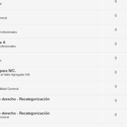
0
l
0
neral
0
rofesionales
e A
0
rofesionales
0
o
para N/C.
0
al Valor Agregado IVA
0
lidad General
 derecho - Recategorización
0
 derecho - Recategorización
0
eneral