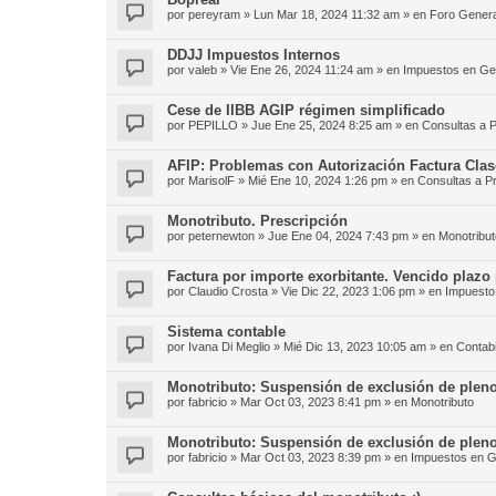
por
pereyram
»
Lun Mar 18, 2024 11:32 am
» en
Foro Genera
DDJJ Impuestos Internos
por
valeb
»
Vie Ene 26, 2024 11:24 am
» en
Impuestos en Ge
Cese de IIBB AGIP régimen simplificado
por
PEPILLO
»
Jue Ene 25, 2024 8:25 am
» en
Consultas a P
AFIP: Problemas con Autorización Factura Clas
por
MarisolF
»
Mié Ene 10, 2024 1:26 pm
» en
Consultas a P
Monotributo. Prescripción
por
peternewton
»
Jue Ene 04, 2024 7:43 pm
» en
Monotribut
Factura por importe exorbitante. Vencido plazo 
por
Claudio Crosta
»
Vie Dic 22, 2023 1:06 pm
» en
Impuesto 
Sistema contable
por
Ivana Di Meglio
»
Mié Dic 13, 2023 10:05 am
» en
Contabi
Monotributo: Suspensión de exclusión de pleno
por
fabricio
»
Mar Oct 03, 2023 8:41 pm
» en
Monotributo
Monotributo: Suspensión de exclusión de pleno
por
fabricio
»
Mar Oct 03, 2023 8:39 pm
» en
Impuestos en G