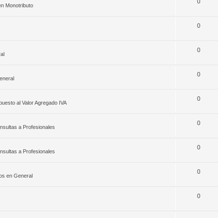
0
en
Monotributo
0
0
al
0
eneral
0
puesto al Valor Agregado IVA
0
nsultas a Profesionales
0
nsultas a Profesionales
0
os en General
0