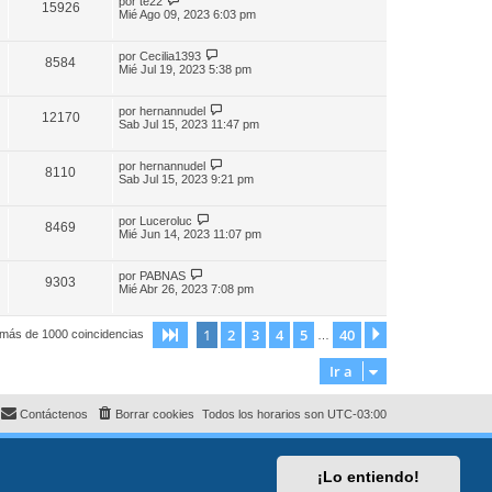
por
te22
15926
Mié Ago 09, 2023 6:03 pm
por
Cecilia1393
8584
Mié Jul 19, 2023 5:38 pm
por
hernannudel
12170
Sab Jul 15, 2023 11:47 pm
por
hernannudel
8110
Sab Jul 15, 2023 9:21 pm
por
Luceroluc
8469
Mié Jun 14, 2023 11:07 pm
por
PABNAS
9303
Mié Abr 26, 2023 7:08 pm
1
2
3
4
5
40
Página
1
de
40
Siguiente
 más de 1000 coincidencias
…
Ir a
Contáctenos
Borrar cookies
Todos los horarios son
UTC-03:00
¡Lo entiendo!