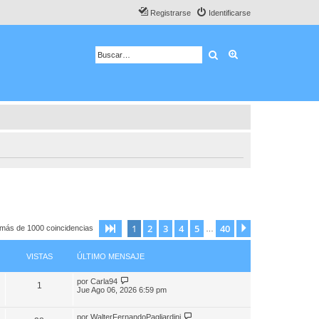
Registrarse
Identificarse
Buscar
Búsqueda avanza
1
2
3
4
5
40
Página
1
de
40
Siguiente
 más de 1000 coincidencias
…
VISTAS
ÚLTIMO MENSAJE
por
Carla94
1
Jue Ago 06, 2026 6:59 pm
por
WalterFernandoPagliardini