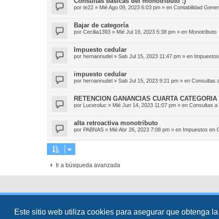
Consultas básicas del monotributo :)
por
te22
»
Mié Ago 09, 2023 6:03 pm
» en
Contabilidad Gener
Bajar de categoría
por
Cecilia1393
»
Mié Jul 19, 2023 5:38 pm
» en
Monotributo
Impuesto cedular
por
hernannudel
»
Sab Jul 15, 2023 11:47 pm
» en
Impuestos
impuesto cedular
por
hernannudel
»
Sab Jul 15, 2023 9:21 pm
» en
Consultas a
RETENCION GANANCIAS CUARTA CATEGORIA 
por
Luceroluc
»
Mié Jun 14, 2023 11:07 pm
» en
Consultas a 
alta retroactiva monotributo
por
PABNAS
»
Mié Abr 26, 2023 7:08 pm
» en
Impuestos en 
Ir a búsqueda avanzada
Desarrollado por
phpBB
® Forum Software © phpBB Limited
Traducción al español por
phpBB España
Este sitio web utiliza cookies para asegurar que obtenga la
Director:
Dr. Sztarkman
- Diseñado por ©
Abogados Argentinos
2025