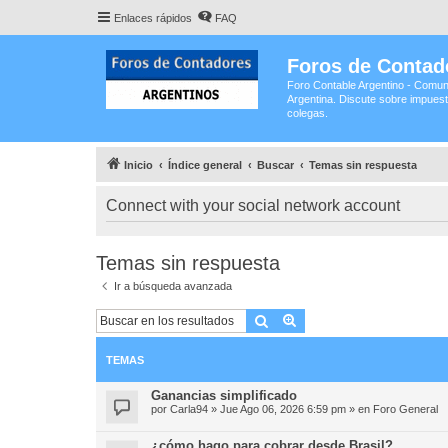
Enlaces rápidos
FAQ
Foros de Contad
Foro Contable Argentino - Comun
Argentina. Discute sobre impuest
colegas.
Inicio
Índice general
Buscar
Temas sin respuesta
Connect with your social network account
Temas sin respuesta
Ir a búsqueda avanzada
Buscar
Búsqueda avanzada
TEMAS
Ganancias simplificado
por
Carla94
»
Jue Ago 06, 2026 6:59 pm
» en
Foro General
¿cómo hago para cobrar desde Brasil?