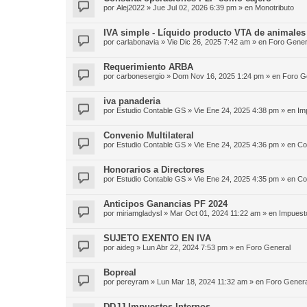
por
Alej2022
»
Jue Jul 02, 2026 6:39 pm
» en
Monotributo
IVA simple - Líquido producto VTA de animales
por
carlabonavia
»
Vie Dic 26, 2025 7:42 am
» en
Foro Gener
Requerimiento ARBA
por
carbonesergio
»
Dom Nov 16, 2025 1:24 pm
» en
Foro G
iva panaderia
por
Estudio Contable GS
»
Vie Ene 24, 2025 4:38 pm
» en
Im
Convenio Multilateral
por
Estudio Contable GS
»
Vie Ene 24, 2025 4:36 pm
» en
Co
Honorarios a Directores
por
Estudio Contable GS
»
Vie Ene 24, 2025 4:35 pm
» en
Co
Anticipos Ganancias PF 2024
por
miriamgladysl
»
Mar Oct 01, 2024 11:22 am
» en
Impuest
SUJETO EXENTO EN IVA
por
aideg
»
Lun Abr 22, 2024 7:53 pm
» en
Foro General
Bopreal
por
pereyram
»
Lun Mar 18, 2024 11:32 am
» en
Foro Genera
DDJJ Impuestos Internos