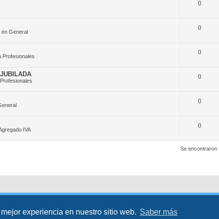
0
0
 en General
0
 Profesionales
JUBILADA
0
Profesionales
0
General
0
 Agregado IVA
Se encontraron
 mejor experiencia en nuestro sitio web.
Saber más