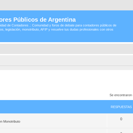
ores Públicos de Argentina
idad de Contadores .: Comunidad y foros de debate para contadores públicos de
os, legislación, monotributo, AFIP y resuelve tus dudas profesionales con otros
Se encontraron
RESPUESTAS
0
en
Monotributo