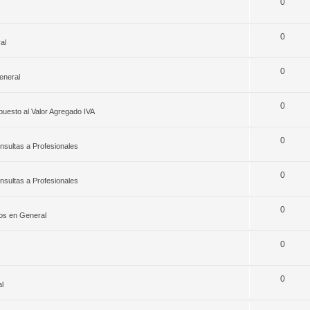
0
0
al
0
eneral
0
puesto al Valor Agregado IVA
0
nsultas a Profesionales
0
nsultas a Profesionales
0
os en General
0
0
l