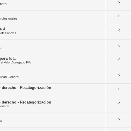
0
neral
0
rofesionales
e A
0
rofesionales
0
o
para N/C.
0
al Valor Agregado IVA
0
lidad General
 derecho - Recategorización
0
 derecho - Recategorización
0
eneral
0
al