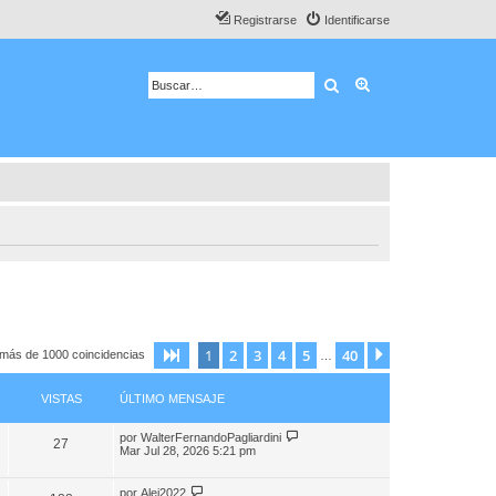
Registrarse
Identificarse
Buscar
Búsqueda avanza
1
2
3
4
5
40
Página
1
de
40
Siguiente
 más de 1000 coincidencias
…
VISTAS
ÚLTIMO MENSAJE
por
WalterFernandoPagliardini
27
Mar Jul 28, 2026 5:21 pm
por
Alej2022