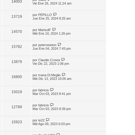
14003
Vie Ene 26, 2024 11:24 am
por
PEPILLO
13719
Jue Ene 25, 2024 8:25 am
por
MarisolF
14570
Mié Ene 10, 2024 1:26 pm
por
peternewton
15782
Jue Ene 04, 2024 7:43 pm
por
Claudio Crosta
13879
Vie Dic 22, 2023 1:06 pm
por
Ivana Di Meglio
16800
Mié Dic 13, 2023 10:05 am
por
fabricio
15019
Mar Oct 03, 2023 8:41 pm
por
fabricio
12789
Mar Oct 03, 2023 8:39 pm
por
te22
15923
Mié Ago 09, 2023 6:03 pm