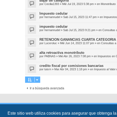
Bajar de categoría
por
Cecilia1393
»
Mié Jul 19, 2023 5:38 pm
» en
Monotributo
Impuesto cedular
por
hernannudel
»
Sab Jul 15, 2023 11:47 pm
» en
Impuestos
impuesto cedular
por
hernannudel
»
Sab Jul 15, 2023 9:21 pm
» en
Consultas a
RETENCION GANANCIAS CUARTA CATEGORIA 
por
Luceroluc
»
Mié Jun 14, 2023 11:07 pm
» en
Consultas a 
alta retroactiva monotributo
por
PABNAS
»
Mié Abr 26, 2023 7:08 pm
» en
Impuestos en 
credito fiscal por comisiones bancarias
por
luisrn
»
Mar Abr 04, 2023 1:18 pm
» en
Impuesto al Valor
Ir a búsqueda avanzada
Desarrollado por
phpBB
® Forum Software © phpBB Limited
Traducción al español por
phpBB España
Este sitio web utiliza cookies para asegurar que obtenga la
Director:
Dr. Sztarkman
- Diseñado por ©
Abogados Argentinos
2025