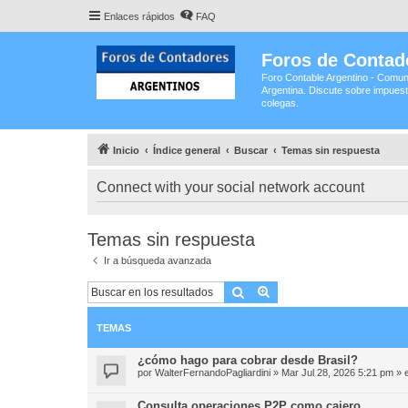
Enlaces rápidos
FAQ
Foros de Contad
Foro Contable Argentino - Comun
Argentina. Discute sobre impuest
colegas.
Inicio
Índice general
Buscar
Temas sin respuesta
Connect with your social network account
Temas sin respuesta
Ir a búsqueda avanzada
Buscar
Búsqueda avanzada
TEMAS
¿cómo hago para cobrar desde Brasil?
por
WalterFernandoPagliardini
»
Mar Jul 28, 2026 5:21 pm
» 
Consulta operaciones P2P como cajero