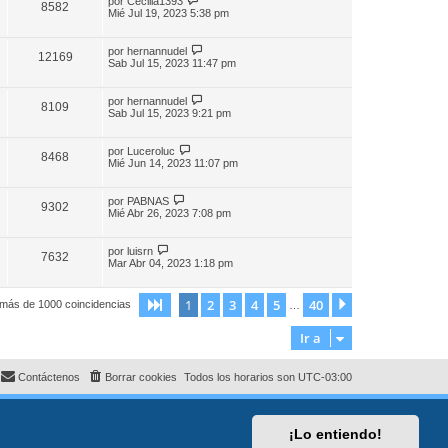
por
Cecilia1393
8582
Mié Jul 19, 2023 5:38 pm
por
hernannudel
12169
Sab Jul 15, 2023 11:47 pm
por
hernannudel
8109
Sab Jul 15, 2023 9:21 pm
por
Luceroluc
8468
Mié Jun 14, 2023 11:07 pm
por
PABNAS
9302
Mié Abr 26, 2023 7:08 pm
por
luisrn
7632
Mar Abr 04, 2023 1:18 pm
1
2
3
4
5
40
Página
1
de
40
Siguiente
 más de 1000 coincidencias
…
Ir a
Contáctenos
Borrar cookies
Todos los horarios son
UTC-03:00
¡Lo entiendo!