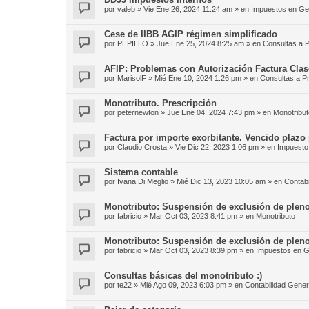
por
valeb
»
Vie Ene 26, 2024 11:24 am
» en
Impuestos en Ge
Cese de IIBB AGIP régimen simplificado
por
PEPILLO
»
Jue Ene 25, 2024 8:25 am
» en
Consultas a P
AFIP: Problemas con Autorización Factura Clas
por
MarisolF
»
Mié Ene 10, 2024 1:26 pm
» en
Consultas a P
Monotributo. Prescripción
por
peternewton
»
Jue Ene 04, 2024 7:43 pm
» en
Monotribut
Factura por importe exorbitante. Vencido plazo 
por
Claudio Crosta
»
Vie Dic 22, 2023 1:06 pm
» en
Impuesto 
Sistema contable
por
Ivana Di Meglio
»
Mié Dic 13, 2023 10:05 am
» en
Contabi
Monotributo: Suspensión de exclusión de pleno
por
fabricio
»
Mar Oct 03, 2023 8:41 pm
» en
Monotributo
Monotributo: Suspensión de exclusión de pleno
por
fabricio
»
Mar Oct 03, 2023 8:39 pm
» en
Impuestos en G
Consultas básicas del monotributo :)
por
te22
»
Mié Ago 09, 2023 6:03 pm
» en
Contabilidad Gener