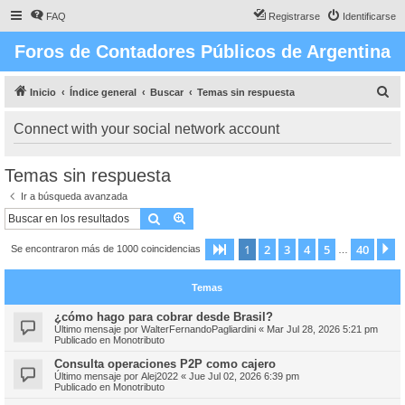
FAQ
Registrarse
Identificarse
Foros de Contadores Públicos de Argentina
B
Inicio
Índice general
Buscar
Temas sin respuesta
u
Connect with your social network account
s
c
Temas sin respuesta
a
Ir a búsqueda avanzada
r
Buscar
Búsqueda avanzada
1
2
3
4
5
40
Página
1
de
40
S
Se encontraron más de 1000 coincidencias
…
Temas
¿cómo hago para cobrar desde Brasil?
Último mensaje por
WalterFernandoPagliardini
«
Mar Jul 28, 2026 5:21 pm
Publicado en
Monotributo
Consulta operaciones P2P como cajero
Último mensaje por
Alej2022
«
Jue Jul 02, 2026 6:39 pm
Publicado en
Monotributo