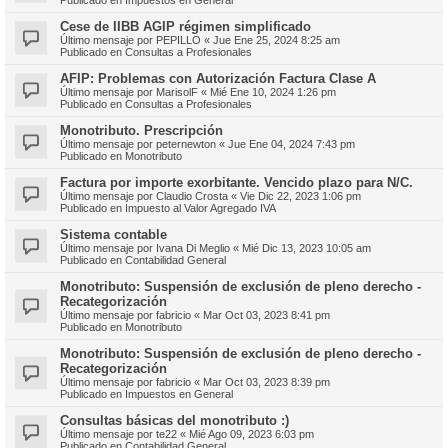
Cese de IIBB AGIP régimen simplificado
Último mensaje por
PEPILLO
«
Jue Ene 25, 2024 8:25 am
Publicado en
Consultas a Profesionales
AFIP: Problemas con Autorización Factura Clase A
Último mensaje por
MarisolF
«
Mié Ene 10, 2024 1:26 pm
Publicado en
Consultas a Profesionales
Monotributo. Prescripción
Último mensaje por
peternewton
«
Jue Ene 04, 2024 7:43 pm
Publicado en
Monotributo
Factura por importe exorbitante. Vencido plazo para N/C.
Último mensaje por
Claudio Crosta
«
Vie Dic 22, 2023 1:06 pm
Publicado en
Impuesto al Valor Agregado IVA
Sistema contable
Último mensaje por
Ivana Di Meglio
«
Mié Dic 13, 2023 10:05 am
Publicado en
Contabilidad General
Monotributo: Suspensión de exclusión de pleno derecho -
Recategorización
Último mensaje por
fabricio
«
Mar Oct 03, 2023 8:41 pm
Publicado en
Monotributo
Monotributo: Suspensión de exclusión de pleno derecho -
Recategorización
Último mensaje por
fabricio
«
Mar Oct 03, 2023 8:39 pm
Publicado en
Impuestos en General
Consultas básicas del monotributo :)
Último mensaje por
te22
«
Mié Ago 09, 2023 6:03 pm
Publicado en
Contabilidad General