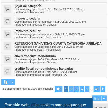
Bajar de categoría
Último mensaje por
Cecilia1393
«
Mié Jul 19, 2023 5:38 pm
Publicado en
Monotributo
Impuesto cedular
Último mensaje por
hernannudel
«
Sab Jul 15, 2023 11:47 pm
Publicado en
Impuestos en General
impuesto cedular
Último mensaje por
hernannudel
«
Sab Jul 15, 2023 9:21 pm
Publicado en
Consultas a Profesionales
RETENCION GANANCIAS CUARTA CATEGORIA JUBILADA
Último mensaje por
Luceroluc
«
Mié Jun 14, 2023 11:07 pm
Publicado en
Consultas a Profesionales
alta retroactiva monotributo
Último mensaje por
PABNAS
«
Mié Abr 26, 2023 7:08 pm
Publicado en
Impuestos en General
credito fiscal por comisiones bancarias
Último mensaje por
luisrn
«
Mar Abr 04, 2023 1:18 pm
Publicado en
Impuesto al Valor Agregado IVA
1
2
3
4
5
40
Página
1
de
40
S
Se encontraron más de 1000 coincidencias
…
Ir a
Este sitio web utiliza cookies para asegurar que
Contáctenos
Borrar cookies
Todos los horarios son
UTC-03:00