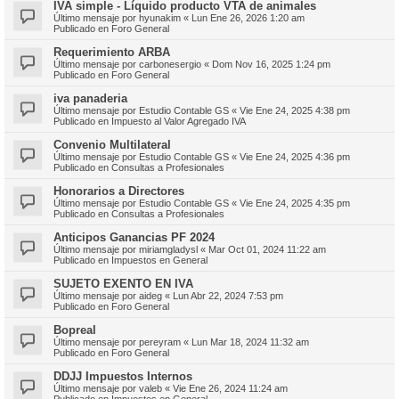
IVA simple - Líquido producto VTA de animales
Último mensaje por
hyunakim
«
Lun Ene 26, 2026 1:20 am
Publicado en
Foro General
Requerimiento ARBA
Último mensaje por
carbonesergio
«
Dom Nov 16, 2025 1:24 pm
Publicado en
Foro General
iva panaderia
Último mensaje por
Estudio Contable GS
«
Vie Ene 24, 2025 4:38 pm
Publicado en
Impuesto al Valor Agregado IVA
Convenio Multilateral
Último mensaje por
Estudio Contable GS
«
Vie Ene 24, 2025 4:36 pm
Publicado en
Consultas a Profesionales
Honorarios a Directores
Último mensaje por
Estudio Contable GS
«
Vie Ene 24, 2025 4:35 pm
Publicado en
Consultas a Profesionales
Anticipos Ganancias PF 2024
Último mensaje por
miriamgladysl
«
Mar Oct 01, 2024 11:22 am
Publicado en
Impuestos en General
SUJETO EXENTO EN IVA
Último mensaje por
aideg
«
Lun Abr 22, 2024 7:53 pm
Publicado en
Foro General
Bopreal
Último mensaje por
pereyram
«
Lun Mar 18, 2024 11:32 am
Publicado en
Foro General
DDJJ Impuestos Internos
Último mensaje por
valeb
«
Vie Ene 26, 2024 11:24 am
Publicado en
Impuestos en General