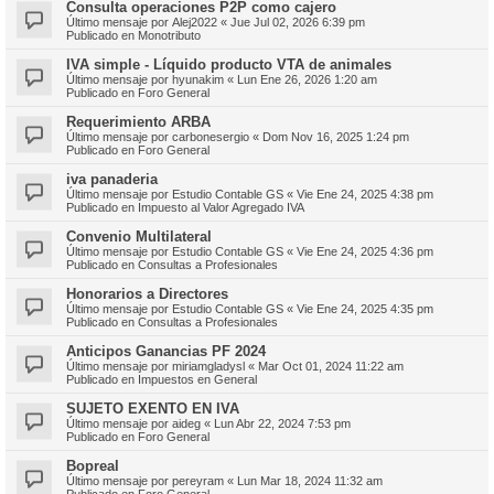
Consulta operaciones P2P como cajero
Último mensaje por
Alej2022
«
Jue Jul 02, 2026 6:39 pm
Publicado en
Monotributo
IVA simple - Líquido producto VTA de animales
Último mensaje por
hyunakim
«
Lun Ene 26, 2026 1:20 am
Publicado en
Foro General
Requerimiento ARBA
Último mensaje por
carbonesergio
«
Dom Nov 16, 2025 1:24 pm
Publicado en
Foro General
iva panaderia
Último mensaje por
Estudio Contable GS
«
Vie Ene 24, 2025 4:38 pm
Publicado en
Impuesto al Valor Agregado IVA
Convenio Multilateral
Último mensaje por
Estudio Contable GS
«
Vie Ene 24, 2025 4:36 pm
Publicado en
Consultas a Profesionales
Honorarios a Directores
Último mensaje por
Estudio Contable GS
«
Vie Ene 24, 2025 4:35 pm
Publicado en
Consultas a Profesionales
Anticipos Ganancias PF 2024
Último mensaje por
miriamgladysl
«
Mar Oct 01, 2024 11:22 am
Publicado en
Impuestos en General
SUJETO EXENTO EN IVA
Último mensaje por
aideg
«
Lun Abr 22, 2024 7:53 pm
Publicado en
Foro General
Bopreal
Último mensaje por
pereyram
«
Lun Mar 18, 2024 11:32 am
Publicado en
Foro General