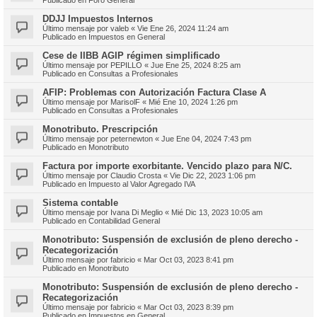
DDJJ Impuestos Internos
Último mensaje por
valeb
«
Vie Ene 26, 2024 11:24 am
Publicado en
Impuestos en General
Cese de IIBB AGIP régimen simplificado
Último mensaje por
PEPILLO
«
Jue Ene 25, 2024 8:25 am
Publicado en
Consultas a Profesionales
AFIP: Problemas con Autorización Factura Clase A
Último mensaje por
MarisolF
«
Mié Ene 10, 2024 1:26 pm
Publicado en
Consultas a Profesionales
Monotributo. Prescripción
Último mensaje por
peternewton
«
Jue Ene 04, 2024 7:43 pm
Publicado en
Monotributo
Factura por importe exorbitante. Vencido plazo para N/C.
Último mensaje por
Claudio Crosta
«
Vie Dic 22, 2023 1:06 pm
Publicado en
Impuesto al Valor Agregado IVA
Sistema contable
Último mensaje por
Ivana Di Meglio
«
Mié Dic 13, 2023 10:05 am
Publicado en
Contabilidad General
Monotributo: Suspensión de exclusión de pleno derecho -
Recategorización
Último mensaje por
fabricio
«
Mar Oct 03, 2023 8:41 pm
Publicado en
Monotributo
Monotributo: Suspensión de exclusión de pleno derecho -
Recategorización
Último mensaje por
fabricio
«
Mar Oct 03, 2023 8:39 pm
Publicado en
Impuestos en General