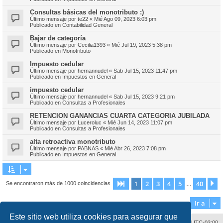
Consultas básicas del monotributo :)
Último mensaje por
te22
«
Mié Ago 09, 2023 6:03 pm
Publicado en
Contabilidad General
Bajar de categoría
Último mensaje por
Cecilia1393
«
Mié Jul 19, 2023 5:38 pm
Publicado en
Monotributo
Impuesto cedular
Último mensaje por
hernannudel
«
Sab Jul 15, 2023 11:47 pm
Publicado en
Impuestos en General
impuesto cedular
Último mensaje por
hernannudel
«
Sab Jul 15, 2023 9:21 pm
Publicado en
Consultas a Profesionales
RETENCION GANANCIAS CUARTA CATEGORIA JUBILADA
Último mensaje por
Luceroluc
«
Mié Jun 14, 2023 11:07 pm
Publicado en
Consultas a Profesionales
alta retroactiva monotributo
Último mensaje por
PABNAS
«
Mié Abr 26, 2023 7:08 pm
Publicado en
Impuestos en General
1
2
3
4
5
40
Página
1
de
40
S
Se encontraron más de 1000 coincidencias
…
Ir a
Este sitio web utiliza cookies para asegurar que
Contáctenos
Borrar cookies
Todos los horarios son
UTC-03:00