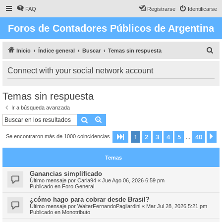
FAQ
Registrarse
Identificarse
Foros de Contadores Públicos de Argentina
B
Inicio
Índice general
Buscar
Temas sin respuesta
u
Connect with your social network account
s
c
Temas sin respuesta
a
Ir a búsqueda avanzada
r
Buscar
Búsqueda avanzada
1
2
3
4
5
40
Página
1
de
40
S
Se encontraron más de 1000 coincidencias
…
Temas
Ganancias simplificado
Último mensaje por
Carla94
«
Jue Ago 06, 2026 6:59 pm
Publicado en
Foro General
¿cómo hago para cobrar desde Brasil?
Último mensaje por
WalterFernandoPagliardini
«
Mar Jul 28, 2026 5:21 pm
Publicado en
Monotributo