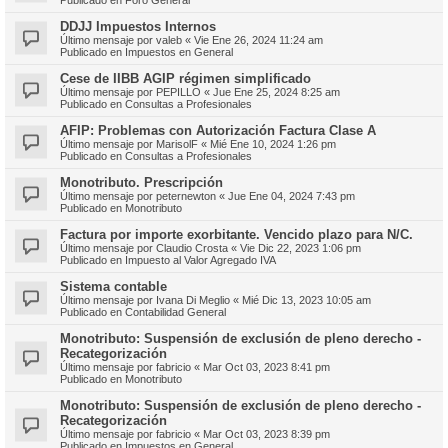
DDJJ Impuestos Internos
Último mensaje por
valeb
«
Vie Ene 26, 2024 11:24 am
Publicado en
Impuestos en General
Cese de IIBB AGIP régimen simplificado
Último mensaje por
PEPILLO
«
Jue Ene 25, 2024 8:25 am
Publicado en
Consultas a Profesionales
AFIP: Problemas con Autorización Factura Clase A
Último mensaje por
MarisolF
«
Mié Ene 10, 2024 1:26 pm
Publicado en
Consultas a Profesionales
Monotributo. Prescripción
Último mensaje por
peternewton
«
Jue Ene 04, 2024 7:43 pm
Publicado en
Monotributo
Factura por importe exorbitante. Vencido plazo para N/C.
Último mensaje por
Claudio Crosta
«
Vie Dic 22, 2023 1:06 pm
Publicado en
Impuesto al Valor Agregado IVA
Sistema contable
Último mensaje por
Ivana Di Meglio
«
Mié Dic 13, 2023 10:05 am
Publicado en
Contabilidad General
Monotributo: Suspensión de exclusión de pleno derecho -
Recategorización
Último mensaje por
fabricio
«
Mar Oct 03, 2023 8:41 pm
Publicado en
Monotributo
Monotributo: Suspensión de exclusión de pleno derecho -
Recategorización
Último mensaje por
fabricio
«
Mar Oct 03, 2023 8:39 pm
Publicado en
Impuestos en General