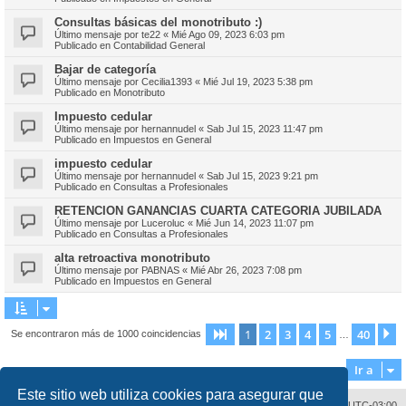
Consultas básicas del monotributo :)
Último mensaje por
te22
«
Mié Ago 09, 2023 6:03 pm
Publicado en
Contabilidad General
Bajar de categoría
Último mensaje por
Cecilia1393
«
Mié Jul 19, 2023 5:38 pm
Publicado en
Monotributo
Impuesto cedular
Último mensaje por
hernannudel
«
Sab Jul 15, 2023 11:47 pm
Publicado en
Impuestos en General
impuesto cedular
Último mensaje por
hernannudel
«
Sab Jul 15, 2023 9:21 pm
Publicado en
Consultas a Profesionales
RETENCION GANANCIAS CUARTA CATEGORIA JUBILADA
Último mensaje por
Luceroluc
«
Mié Jun 14, 2023 11:07 pm
Publicado en
Consultas a Profesionales
alta retroactiva monotributo
Último mensaje por
PABNAS
«
Mié Abr 26, 2023 7:08 pm
Publicado en
Impuestos en General
1
2
3
4
5
40
Página
1
de
40
S
Se encontraron más de 1000 coincidencias
…
Ir a
Este sitio web utiliza cookies para asegurar que
Contáctenos
Borrar cookies
Todos los horarios son
UTC-03:00