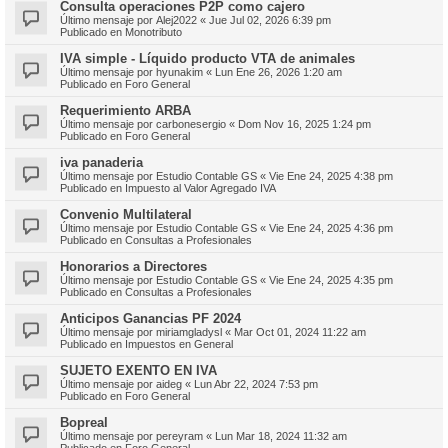
Consulta operaciones P2P como cajero
Último mensaje por
Alej2022
«
Jue Jul 02, 2026 6:39 pm
Publicado en
Monotributo
IVA simple - Líquido producto VTA de animales
Último mensaje por
hyunakim
«
Lun Ene 26, 2026 1:20 am
Publicado en
Foro General
Requerimiento ARBA
Último mensaje por
carbonesergio
«
Dom Nov 16, 2025 1:24 pm
Publicado en
Foro General
iva panaderia
Último mensaje por
Estudio Contable GS
«
Vie Ene 24, 2025 4:38 pm
Publicado en
Impuesto al Valor Agregado IVA
Convenio Multilateral
Último mensaje por
Estudio Contable GS
«
Vie Ene 24, 2025 4:36 pm
Publicado en
Consultas a Profesionales
Honorarios a Directores
Último mensaje por
Estudio Contable GS
«
Vie Ene 24, 2025 4:35 pm
Publicado en
Consultas a Profesionales
Anticipos Ganancias PF 2024
Último mensaje por
miriamgladysl
«
Mar Oct 01, 2024 11:22 am
Publicado en
Impuestos en General
SUJETO EXENTO EN IVA
Último mensaje por
aideg
«
Lun Abr 22, 2024 7:53 pm
Publicado en
Foro General
Bopreal
Último mensaje por
pereyram
«
Lun Mar 18, 2024 11:32 am
Publicado en
Foro General