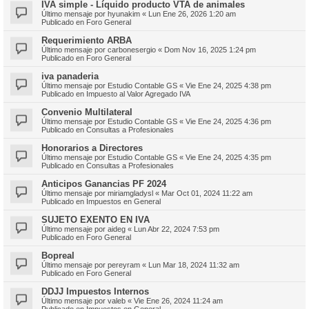
IVA simple - Líquido producto VTA de animales
Último mensaje por
hyunakim
«
Lun Ene 26, 2026 1:20 am
Publicado en
Foro General
Requerimiento ARBA
Último mensaje por
carbonesergio
«
Dom Nov 16, 2025 1:24 pm
Publicado en
Foro General
iva panaderia
Último mensaje por
Estudio Contable GS
«
Vie Ene 24, 2025 4:38 pm
Publicado en
Impuesto al Valor Agregado IVA
Convenio Multilateral
Último mensaje por
Estudio Contable GS
«
Vie Ene 24, 2025 4:36 pm
Publicado en
Consultas a Profesionales
Honorarios a Directores
Último mensaje por
Estudio Contable GS
«
Vie Ene 24, 2025 4:35 pm
Publicado en
Consultas a Profesionales
Anticipos Ganancias PF 2024
Último mensaje por
miriamgladysl
«
Mar Oct 01, 2024 11:22 am
Publicado en
Impuestos en General
SUJETO EXENTO EN IVA
Último mensaje por
aideg
«
Lun Abr 22, 2024 7:53 pm
Publicado en
Foro General
Bopreal
Último mensaje por
pereyram
«
Lun Mar 18, 2024 11:32 am
Publicado en
Foro General
DDJJ Impuestos Internos
Último mensaje por
valeb
«
Vie Ene 26, 2024 11:24 am
Publicado en
Impuestos en General