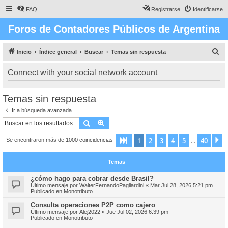
FAQ
Registrarse
Identificarse
Foros de Contadores Públicos de Argentina
B
Inicio
Índice general
Buscar
Temas sin respuesta
u
Connect with your social network account
s
c
Temas sin respuesta
a
Ir a búsqueda avanzada
r
Buscar
Búsqueda avanzada
1
2
3
4
5
40
Página
1
de
40
S
Se encontraron más de 1000 coincidencias
…
Temas
¿cómo hago para cobrar desde Brasil?
Último mensaje por
WalterFernandoPagliardini
«
Mar Jul 28, 2026 5:21 pm
Publicado en
Monotributo
Consulta operaciones P2P como cajero
Último mensaje por
Alej2022
«
Jue Jul 02, 2026 6:39 pm
Publicado en
Monotributo