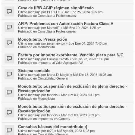
Cese de IIBB AGIP régimen simplificado
Último mensaje por
PEPILLO
«
Jue Ene 25, 2024 8:25 am
Publicado en
Consultas a Profesionales
AFIP: Problemas con Autorización Factura Clase A
Último mensaje por
MarisolF
«
Mié Ene 10, 2024 1:26 pm
Publicado en
Consultas a Profesionales
Monotributo. Prescripción
Último mensaje por
peternewton
«
Jue Ene 04, 2024 7:43 pm
Publicado en
Monotributo
Factura por importe exorbitante. Vencido plazo para N/C.
Último mensaje por
Claudio Crosta
«
Vie Dic 22, 2023 1:06 pm
Publicado en
Impuesto al Valor Agregado IVA
Sistema contable
Último mensaje por
Ivana Di Meglio
«
Mié Dic 13, 2023 10:05 am
Publicado en
Contabilidad General
Monotributo: Suspensión de exclusión de pleno derecho -
Recategorización
Último mensaje por
fabricio
«
Mar Oct 03, 2023 8:41 pm
Publicado en
Monotributo
Monotributo: Suspensión de exclusión de pleno derecho -
Recategorización
Último mensaje por
fabricio
«
Mar Oct 03, 2023 8:39 pm
Publicado en
Impuestos en General
Consultas básicas del monotributo :)
Último mensaje por
te22
«
Mié Ago 09, 2023 6:03 pm
Publicado en
Contabilidad General