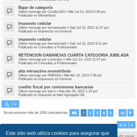
Bajar de categoría
Último mensaje por
Cecilia1393
«
Mié Jul 19, 2023 5:38 pm
Publicado en
Monotributo
Impuesto cedular
Último mensaje por
hernannudel
«
Sab Jul 15, 2023 11:47 pm
Publicado en
Impuestos en General
impuesto cedular
Último mensaje por
hernannudel
«
Sab Jul 15, 2023 9:21 pm
Publicado en
Consultas a Profesionales
RETENCION GANANCIAS CUARTA CATEGORIA JUBILADA
Último mensaje por
Luceroluc
«
Mié Jun 14, 2023 11:07 pm
Publicado en
Consultas a Profesionales
alta retroactiva monotributo
Último mensaje por
PABNAS
«
Mié Abr 26, 2023 7:08 pm
Publicado en
Impuestos en General
credito fiscal por comisiones bancarias
Último mensaje por
luisrn
«
Mar Abr 04, 2023 1:18 pm
Publicado en
Impuesto al Valor Agregado IVA
1
2
3
4
5
40
Página
1
de
40
S
Se encontraron más de 1000 coincidencias
…
Ir a
Este sitio web utiliza cookies para asegurar que
Contáctenos
Borrar cookies
Todos los horarios son
UTC-03:00