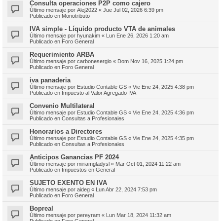
Consulta operaciones P2P como cajero
Último mensaje por
Alej2022
«
Jue Jul 02, 2026 6:39 pm
Publicado en
Monotributo
IVA simple - Líquido producto VTA de animales
Último mensaje por
hyunakim
«
Lun Ene 26, 2026 1:20 am
Publicado en
Foro General
Requerimiento ARBA
Último mensaje por
carbonesergio
«
Dom Nov 16, 2025 1:24 pm
Publicado en
Foro General
iva panaderia
Último mensaje por
Estudio Contable GS
«
Vie Ene 24, 2025 4:38 pm
Publicado en
Impuesto al Valor Agregado IVA
Convenio Multilateral
Último mensaje por
Estudio Contable GS
«
Vie Ene 24, 2025 4:36 pm
Publicado en
Consultas a Profesionales
Honorarios a Directores
Último mensaje por
Estudio Contable GS
«
Vie Ene 24, 2025 4:35 pm
Publicado en
Consultas a Profesionales
Anticipos Ganancias PF 2024
Último mensaje por
miriamgladysl
«
Mar Oct 01, 2024 11:22 am
Publicado en
Impuestos en General
SUJETO EXENTO EN IVA
Último mensaje por
aideg
«
Lun Abr 22, 2024 7:53 pm
Publicado en
Foro General
Bopreal
Último mensaje por
pereyram
«
Lun Mar 18, 2024 11:32 am
Publicado en
Foro General