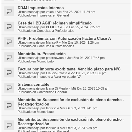
DDJJ Impuestos Internos
Último mensaje por
valeb
«
Vie Ene 26, 2024 11:24 am
Publicado en
Impuestos en General
Cese de IIBB AGIP régimen simplificado
Último mensaje por
PEPILLO
«
Jue Ene 25, 2024 8:25 am
Publicado en
Consultas a Profesionales
AFIP: Problemas con Autorización Factura Clase A
Último mensaje por
MarisolF
«
Mié Ene 10, 2024 1:26 pm
Publicado en
Consultas a Profesionales
Monotributo. Prescripción
Último mensaje por
peternewton
«
Jue Ene 04, 2024 7:43 pm
Publicado en
Monotributo
Factura por importe exorbitante. Vencido plazo para N/C.
Último mensaje por
Claudio Crosta
«
Vie Dic 22, 2023 1:06 pm
Publicado en
Impuesto al Valor Agregado IVA
Sistema contable
Último mensaje por
Ivana Di Meglio
«
Mié Dic 13, 2023 10:05 am
Publicado en
Contabilidad General
Monotributo: Suspensión de exclusión de pleno derecho -
Recategorización
Último mensaje por
fabricio
«
Mar Oct 03, 2023 8:41 pm
Publicado en
Monotributo
Monotributo: Suspensión de exclusión de pleno derecho -
Recategorización
Último mensaje por
fabricio
«
Mar Oct 03, 2023 8:39 pm
Publicado en
Impuestos en General