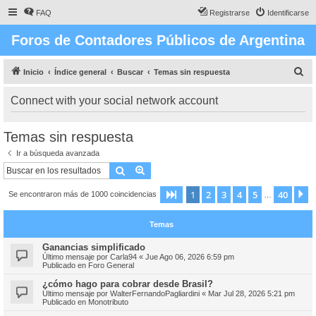
FAQ
Registrarse
Identificarse
Foros de Contadores Públicos de Argentina
B
Inicio
Índice general
Buscar
Temas sin respuesta
u
Connect with your social network account
s
c
Temas sin respuesta
a
Ir a búsqueda avanzada
r
Buscar
Búsqueda avanzada
1
2
3
4
5
40
Página
1
de
40
S
Se encontraron más de 1000 coincidencias
…
Temas
Ganancias simplificado
Último mensaje por
Carla94
«
Jue Ago 06, 2026 6:59 pm
Publicado en
Foro General
¿cómo hago para cobrar desde Brasil?
Último mensaje por
WalterFernandoPagliardini
«
Mar Jul 28, 2026 5:21 pm
Publicado en
Monotributo