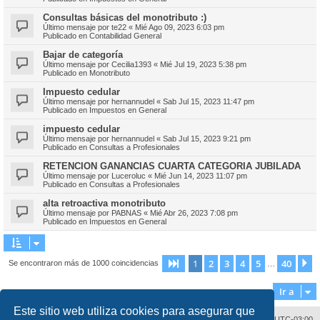
Consultas básicas del monotributo :)
Último mensaje por
te22
«
Mié Ago 09, 2023 6:03 pm
Publicado en
Contabilidad General
Bajar de categoría
Último mensaje por
Cecilia1393
«
Mié Jul 19, 2023 5:38 pm
Publicado en
Monotributo
Impuesto cedular
Último mensaje por
hernannudel
«
Sab Jul 15, 2023 11:47 pm
Publicado en
Impuestos en General
impuesto cedular
Último mensaje por
hernannudel
«
Sab Jul 15, 2023 9:21 pm
Publicado en
Consultas a Profesionales
RETENCION GANANCIAS CUARTA CATEGORIA JUBILADA
Último mensaje por
Luceroluc
«
Mié Jun 14, 2023 11:07 pm
Publicado en
Consultas a Profesionales
alta retroactiva monotributo
Último mensaje por
PABNAS
«
Mié Abr 26, 2023 7:08 pm
Publicado en
Impuestos en General
1
2
3
4
5
40
Página
1
de
40
S
Se encontraron más de 1000 coincidencias
…
Ir a
Este sitio web utiliza cookies para asegurar que
Contáctenos
Borrar cookies
Todos los horarios son
UTC-03:00