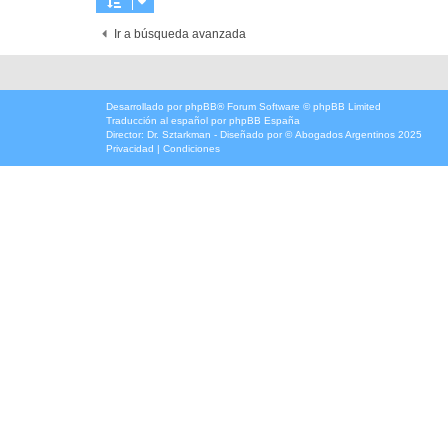
Ir a búsqueda avanzada
Desarrollado por
phpBB
® Forum Software © phpBB Limited
Traducción al español por
phpBB España
Director:
Dr. Sztarkman
- Diseñado por ©
Abogados Argentinos
2025
Privacidad
|
Condiciones