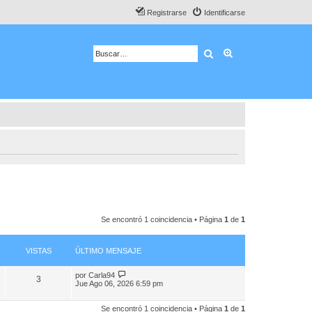
Registrarse
Identificarse
Buscar
Búsqueda avanza
Se encontró 1 coincidencia • Página
1
de
1
VISTAS
ÚLTIMO MENSAJE
por
Carla94
3
Jue Ago 06, 2026 6:59 pm
Se encontró 1 coincidencia • Página
1
de
1