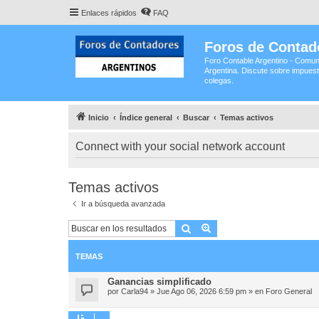
Enlaces rápidos
FAQ
Foros de Contad
Foro Contable Argentino - Comun
Argentina. Discute sobre impuest
colegas.
Inicio
Índice general
Buscar
Temas activos
Connect with your social network account
Temas activos
Ir a búsqueda avanzada
Buscar
Búsqueda avanzada
TEMAS
Ganancias simplificado
por
Carla94
»
Jue Ago 06, 2026 6:59 pm
» en
Foro General