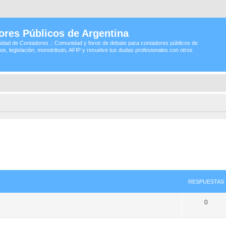
ores Públicos de Argentina
idad de Contadores .: Comunidad y foros de debate para contadores públicos de
os, legislación, monotributo, AFIP y resuelve tus dudas profesionales con otros
RESPUESTAS
0