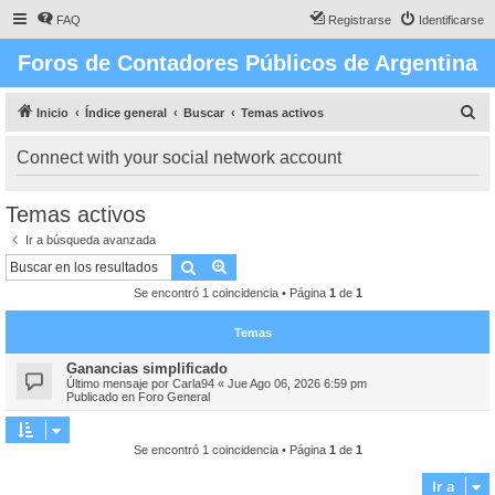
FAQ
Registrarse
Identificarse
Foros de Contadores Públicos de Argentina
B
Inicio
Índice general
Buscar
Temas activos
u
Connect with your social network account
s
c
Temas activos
a
Ir a búsqueda avanzada
r
Buscar
Búsqueda avanzada
Se encontró 1 coincidencia • Página
1
de
1
Temas
Ganancias simplificado
Último mensaje por
Carla94
«
Jue Ago 06, 2026 6:59 pm
Publicado en
Foro General
Se encontró 1 coincidencia • Página
1
de
1
Ir a