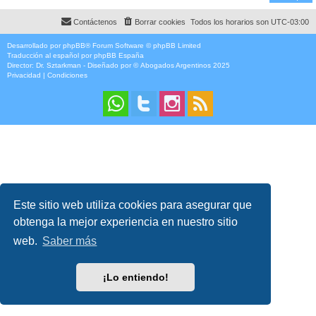
Contáctenos
Borrar cookies
Todos los horarios son
UTC-03:00
Desarrollado por
phpBB
® Forum Software © phpBB Limited
Traducción al español por
phpBB España
Director:
Dr. Sztarkman
- Diseñado por ©
Abogados Argentinos
2025
Privacidad
|
Condiciones
Este sitio web utiliza cookies para asegurar que
obtenga la mejor experiencia en nuestro sitio
web.
Saber más
¡Lo entiendo!