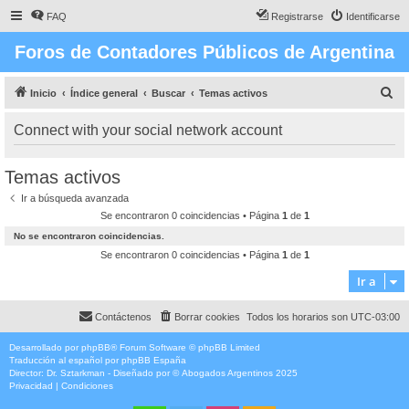
FAQ
Registrarse
Identificarse
Foros de Contadores Públicos de Argentina
B
Inicio
Índice general
Buscar
Temas activos
u
Connect with your social network account
s
c
Temas activos
a
Ir a búsqueda avanzada
r
Se encontraron 0 coincidencias • Página
1
de
1
No se encontraron coincidencias.
Se encontraron 0 coincidencias • Página
1
de
1
Ir a
Contáctenos
Borrar cookies
Todos los horarios son
UTC-03:00
Desarrollado por
phpBB
® Forum Software © phpBB Limited
Traducción al español por
phpBB España
Director:
Dr. Sztarkman
- Diseñado por ©
Abogados Argentinos
2025
Privacidad
|
Condiciones