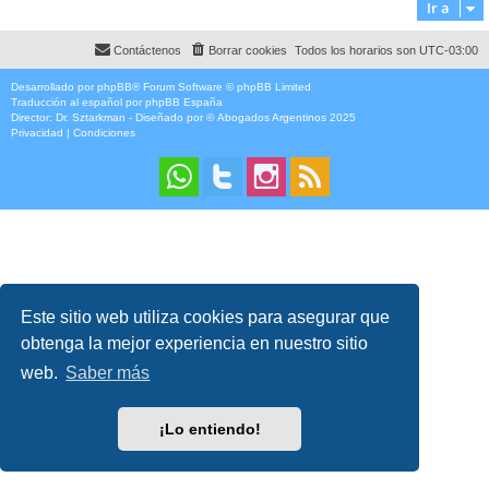
Ir a
Contáctenos
Borrar cookies
Todos los horarios son
UTC-03:00
Desarrollado por
phpBB
® Forum Software © phpBB Limited
Traducción al español por
phpBB España
Director:
Dr. Sztarkman
- Diseñado por ©
Abogados Argentinos
2025
Privacidad
|
Condiciones
Este sitio web utiliza cookies para asegurar que
obtenga la mejor experiencia en nuestro sitio
web.
Saber más
¡Lo entiendo!