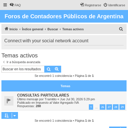
FAQ
Registrarse
Identificarse
Foros de Contadores Públicos de Argentina
B
Inicio
Índice general
Buscar
Temas activos
u
Connect with your social network account
s
c
Temas activos
a
Ir a búsqueda avanzada
r
Buscar
Búsqueda avanzada
Se encontró 1 coincidencia • Página
1
de
1
Temas
CONSULTAS PARTICULARES
Último mensaje por
Tramitito
«
Jue Jul 30, 2026 5:29 pm
Publicado en
Impuesto al Valor Agregado IVA
Respuestas:
288
1
26
27
28
29
…
Se encontró 1 coincidencia • Página
1
de
1