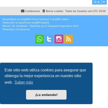
Ir a
Contáctenos
Borrar cookies
Todos los horarios son
UTC-03:00
Desarrollado por
phpBB
® Forum Software © phpBB Limited
Traducción al español por
phpBB España
Director:
Dr. Sztarkman
- Diseñado por ©
Abogados Argentinos
2025
Privacidad
|
Condiciones
Este sitio web utiliza cookies para asegurar que
obtenga la mejor experiencia en nuestro sitio
web.
Saber más
¡Lo entiendo!