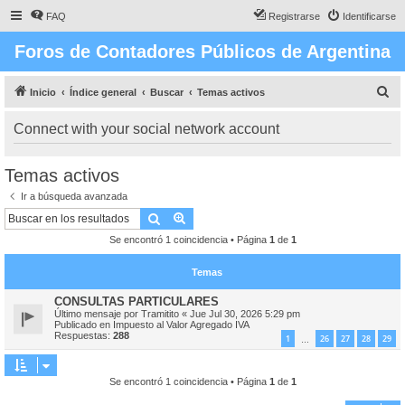
FAQ
Registrarse
Identificarse
Foros de Contadores Públicos de Argentina
B
Inicio
Índice general
Buscar
Temas activos
u
Connect with your social network account
s
c
Temas activos
a
Ir a búsqueda avanzada
r
Buscar
Búsqueda avanzada
Se encontró 1 coincidencia • Página
1
de
1
Temas
CONSULTAS PARTICULARES
Último mensaje por
Tramitito
«
Jue Jul 30, 2026 5:29 pm
Publicado en
Impuesto al Valor Agregado IVA
Respuestas:
288
1
26
27
28
29
…
Se encontró 1 coincidencia • Página
1
de
1