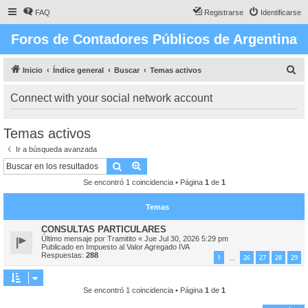
FAQ
Registrarse
Identificarse
Foros de Contadores Públicos de Argentina
B
Inicio
Índice general
Buscar
Temas activos
u
Connect with your social network account
s
c
Temas activos
a
Ir a búsqueda avanzada
r
Buscar
Búsqueda avanzada
Se encontró 1 coincidencia • Página
1
de
1
Temas
CONSULTAS PARTICULARES
Último mensaje por
Tramitito
«
Jue Jul 30, 2026 5:29 pm
Publicado en
Impuesto al Valor Agregado IVA
Respuestas:
288
1
26
27
28
29
…
Se encontró 1 coincidencia • Página
1
de
1