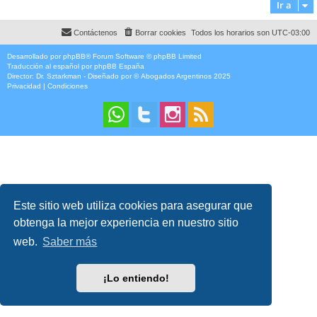
Ir a
Contáctenos
Borrar cookies
Todos los horarios son
UTC-03:00
Desarrollado por
phpBB
® Forum Software © phpBB Limited
Traducción al español por
phpBB España
Director:
Dr. Sztarkman
- Diseñado por ©
Abogados Argentinos
2025
Privacidad
|
Condiciones
Este sitio web utiliza cookies para asegurar que
obtenga la mejor experiencia en nuestro sitio
web.
Saber más
¡Lo entiendo!