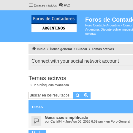
Enlaces rápidos
FAQ
Foros de Contad
Foro Contable Argentino - Comun
Argentina. Discute sobre impuest
colegas.
Inicio
Índice general
Buscar
Temas activos
Connect with your social network account
Temas activos
Ir a búsqueda avanzada
Buscar
Búsqueda avanzada
TEMAS
Ganancias simplificado
por
Carla94
»
Jue Ago 06, 2026 6:59 pm
» en
Foro General