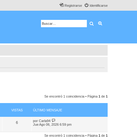
Registrarse
Identificarse
Buscar
Búsqueda avanza
Se encontró 1 coincidencia • Página
1
de
1
VISTAS
ÚLTIMO MENSAJE
por
Carla94
6
Jue Ago 06, 2026 6:59 pm
Se encontró 1 coincidencia • Página
1
de
1