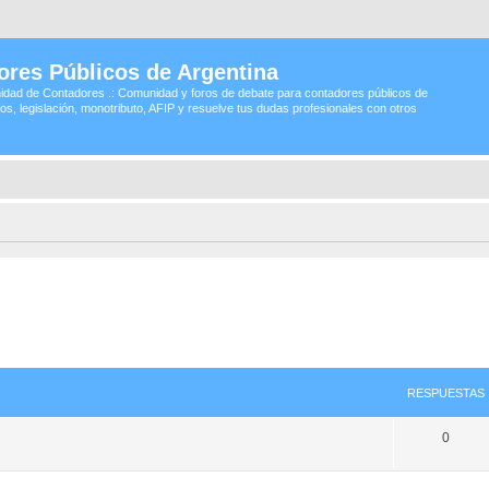
ores Públicos de Argentina
idad de Contadores .: Comunidad y foros de debate para contadores públicos de
os, legislación, monotributo, AFIP y resuelve tus dudas profesionales con otros
RESPUESTAS
0