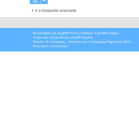
Ir a búsqueda avanzada
Desarrollado por
phpBB
® Forum Software © phpBB Limited
Traducción al español por
phpBB España
Director:
Dr. Sztarkman
- Diseñado por ©
Abogados Argentinos
2025
Privacidad
|
Condiciones