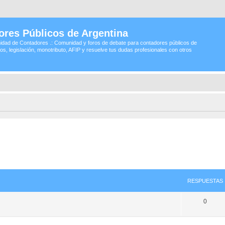
ores Públicos de Argentina
idad de Contadores .: Comunidad y foros de debate para contadores públicos de
os, legislación, monotributo, AFIP y resuelve tus dudas profesionales con otros
RESPUESTAS
0