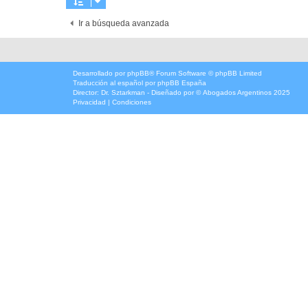
Ir a búsqueda avanzada
Desarrollado por
phpBB
® Forum Software © phpBB Limited
Traducción al español por
phpBB España
Director:
Dr. Sztarkman
- Diseñado por ©
Abogados Argentinos
2025
Privacidad
|
Condiciones