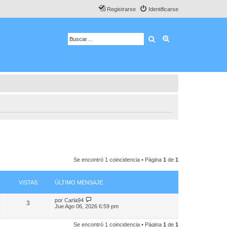
Registrarse
Identificarse
Buscar
Búsqueda avanza
Se encontró 1 coincidencia • Página
1
de
1
VISTAS
ÚLTIMO MENSAJE
por
Carla94
3
Jue Ago 06, 2026 6:59 pm
Se encontró 1 coincidencia • Página
1
de
1