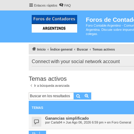
Enlaces rápidos
FAQ
Foros de Contad
Foro Contable Argentino - Comun
Argentina. Discute sobre impuest
colegas.
Inicio
Índice general
Buscar
Temas activos
Connect with your social network account
Temas activos
Ir a búsqueda avanzada
Buscar
Búsqueda avanzada
TEMAS
Ganancias simplificado
por
Carla94
»
Jue Ago 06, 2026 6:59 pm
» en
Foro General