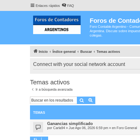
Enlaces rápidos
FAQ
Foros de Contad
Foro Contable Argentino - Comun
Argentina. Discute sobre impuest
colegas.
Inicio
Índice general
Buscar
Temas activos
Connect with your social network account
Temas activos
Ir a búsqueda avanzada
Buscar
Búsqueda avanzada
TEMAS
Ganancias simplificado
por
Carla94
»
Jue Ago 06, 2026 6:59 pm
» en
Foro General