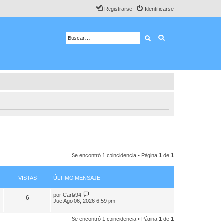
Registrarse
Identificarse
Buscar
Búsqueda avanza
Se encontró 1 coincidencia • Página
1
de
1
VISTAS
ÚLTIMO MENSAJE
por
Carla94
6
Jue Ago 06, 2026 6:59 pm
Se encontró 1 coincidencia • Página
1
de
1