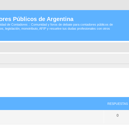
ores Públicos de Argentina
idad de Contadores .: Comunidad y foros de debate para contadores públicos de
os, legislación, monotributo, AFIP y resuelve tus dudas profesionales con otros
RESPUESTAS
0