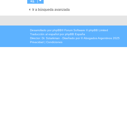
Ir a búsqueda avanzada
Desarrollado por
phpBB
® Forum Software © phpBB Limited
Traducción al español por
phpBB España
Director:
Dr. Sztarkman
- Diseñado por ©
Abogados Argentinos
2025
Privacidad
|
Condiciones