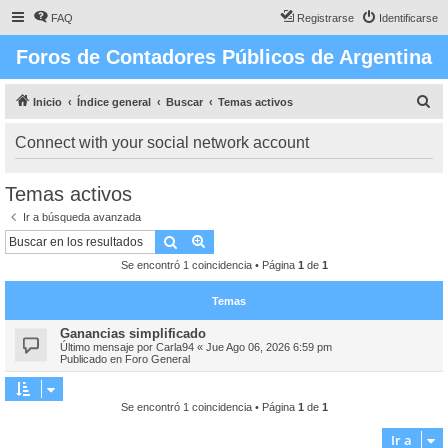
FAQ
Registrarse
Identificarse
Foros de Contadores Públicos de Argentina
B
Inicio
Índice general
Buscar
Temas activos
u
Connect with your social network account
s
c
Temas activos
a
Ir a búsqueda avanzada
r
Buscar
Búsqueda avanzada
Se encontró 1 coincidencia • Página
1
de
1
Temas
Ganancias simplificado
Último mensaje por
Carla94
«
Jue Ago 06, 2026 6:59 pm
Publicado en
Foro General
Se encontró 1 coincidencia • Página
1
de
1
Ir a