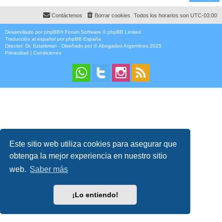
Contáctenos
Borrar cookies
Todos los horarios son
UTC-03:00
Desarrollado por
phpBB
® Forum Software © phpBB Limited
Traducción al español por
phpBB España
Director:
Dr. Sztarkman
- Diseñado por ©
Abogados Argentinos
2025
Privacidad
|
Condiciones
Este sitio web utiliza cookies para asegurar que
obtenga la mejor experiencia en nuestro sitio
web.
Saber más
¡Lo entiendo!