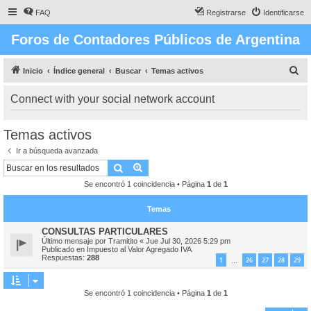
FAQ
Registrarse
Identificarse
Foros de Contadores Públicos de Argentina
B
Inicio
Índice general
Buscar
Temas activos
u
Connect with your social network account
s
c
Temas activos
a
Ir a búsqueda avanzada
r
Buscar
Búsqueda avanzada
Se encontró 1 coincidencia • Página
1
de
1
Temas
CONSULTAS PARTICULARES
Último mensaje por
Tramitito
«
Jue Jul 30, 2026 5:29 pm
Publicado en
Impuesto al Valor Agregado IVA
Respuestas:
288
1
26
27
28
29
…
Se encontró 1 coincidencia • Página
1
de
1