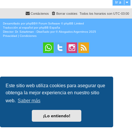
Ir a
Contáctenos
Borrar cookies
Todos los horarios son
UTC-03:00
Desarrollado por
phpBB
® Forum Software © phpBB Limited
Traducción al español por
phpBB España
Director:
Dr. Sztarkman
- Diseñado por ©
Abogados Argentinos
2025
Privacidad
|
Condiciones
Este sitio web utiliza cookies para asegurar que
obtenga la mejor experiencia en nuestro sitio
web.
Saber más
¡Lo entiendo!