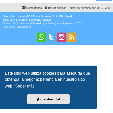
Contáctenos
Borrar cookies
Todos los horarios son
UTC-03:00
Desarrollado por
phpBB
® Forum Software © phpBB Limited
Traducción al español por
phpBB España
Director:
Dr. Sztarkman
- Diseñado por ©
Abogados Argentinos
2025
Privacidad
|
Condiciones
Este sitio web utiliza cookies para asegurar que
obtenga la mejor experiencia en nuestro sitio
web.
Saber más
¡Lo entiendo!