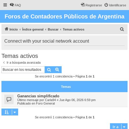
FAQ
Registrarse
Identificarse
Foros de Contadores Públicos de Argentina
B
Inicio
Índice general
Buscar
Temas activos
u
Connect with your social network account
s
c
Temas activos
a
Ir a búsqueda avanzada
r
Buscar
Búsqueda avanzada
Se encontró 1 coincidencia • Página
1
de
1
Temas
Ganancias simplificado
Último mensaje por
Carla94
«
Jue Ago 06, 2026 6:59 pm
Publicado en
Foro General
Se encontró 1 coincidencia • Página
1
de
1
Ir a