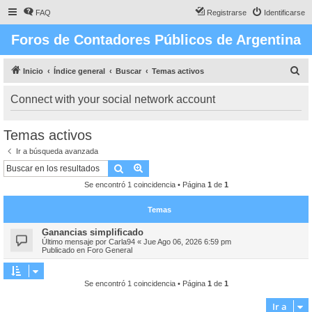
FAQ
Registrarse
Identificarse
Foros de Contadores Públicos de Argentina
B
Inicio
Índice general
Buscar
Temas activos
u
Connect with your social network account
s
c
Temas activos
a
Ir a búsqueda avanzada
r
Buscar
Búsqueda avanzada
Se encontró 1 coincidencia • Página
1
de
1
Temas
Ganancias simplificado
Último mensaje por
Carla94
«
Jue Ago 06, 2026 6:59 pm
Publicado en
Foro General
Se encontró 1 coincidencia • Página
1
de
1
Ir a