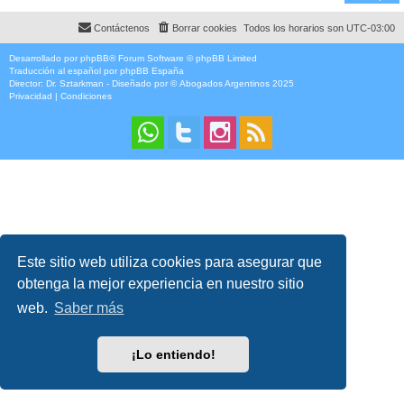
Contáctenos
Borrar cookies
Todos los horarios son
UTC-03:00
Desarrollado por
phpBB
® Forum Software © phpBB Limited
Traducción al español por
phpBB España
Director:
Dr. Sztarkman
- Diseñado por ©
Abogados Argentinos
2025
Privacidad
|
Condiciones
Este sitio web utiliza cookies para asegurar que
obtenga la mejor experiencia en nuestro sitio
web.
Saber más
¡Lo entiendo!