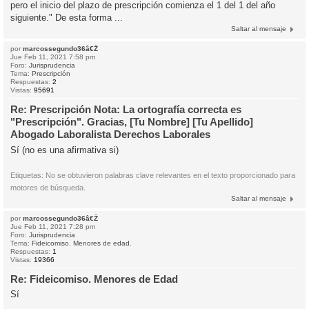
pero el inicio del plazo de prescripción comienza el 1 del 1 del año
siguiente." De esta forma ...
Saltar al mensaje
por
marcossegundo36â€Ž
Jue Feb 11, 2021 7:58 pm
Foro:
Jurisprudencia
Tema:
Prescripción
Respuestas:
2
Vistas:
95691
Re: Prescripción Nota: La ortografía correcta es
"Prescripción". Gracias, [Tu Nombre] [Tu Apellido]
Abogado Laboralista Derechos Laborales
Sí (no es una afirmativa si)
Etiquetas: No se obtuvieron palabras clave relevantes en el texto proporcionado para
motores de búsqueda.
Saltar al mensaje
por
marcossegundo36â€Ž
Jue Feb 11, 2021 7:28 pm
Foro:
Jurisprudencia
Tema:
Fideicomiso. Menores de edad.
Respuestas:
1
Vistas:
19366
Re: Fideicomiso. Menores de Edad
Sí