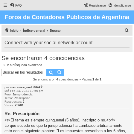
FAQ
Registrarse
Identificarse
Foros de Contadores Públicos de Argentina
B
Inicio
Índice general
Buscar
u
Connect with your social network account
s
c
Se encontraron 4 coincidencias
a
Ir a búsqueda avanzada
r
Buscar
Búsqueda avanzada
Se encontraron 4 coincidencias • Página
1
de
1
por
marcossegundo36â€Ž
Mié Feb 24, 2021 10:55 pm
Foro:
Jurisprudencia
Tema:
Prescripción
Respuestas:
2
Vistas:
95691
Re: Prescripción
<r>El tema es siempre quinquenal (5 años), inscripto o no.<br/>
Lo que sucede es que la jurisprudencia ha cambiado arbitrariamente
esto con el siguiente planteo: "Los impuestos prescriben a los 5 años,