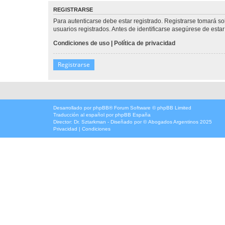
REGISTRARSE
Para autenticarse debe estar registrado. Registrarse tomará s
usuarios registrados. Antes de identificarse asegúrese de estar 
Condiciones de uso
|
Política de privacidad
Registrarse
Desarrollado por
phpBB
® Forum Software © phpBB Limited
Traducción al español por
phpBB España
Director:
Dr. Sztarkman
- Diseñado por ©
Abogados Argentinos
2025
Privacidad
|
Condiciones