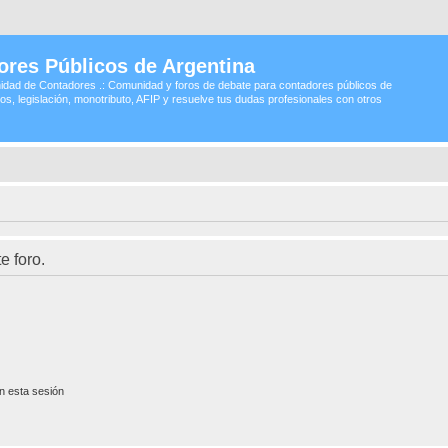
ores Públicos de Argentina
idad de Contadores .: Comunidad y foros de debate para contadores públicos de
os, legislación, monotributo, AFIP y resuelve tus dudas profesionales con otros
e foro.
n esta sesión