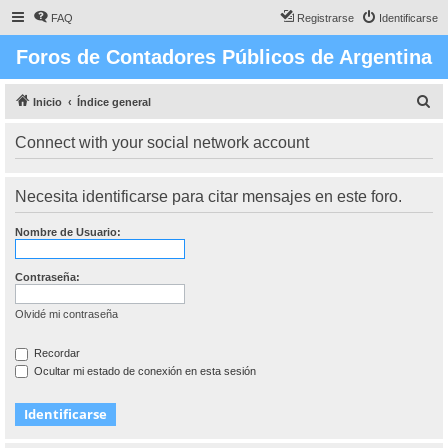
FAQ
Registrarse
Identificarse
Foros de Contadores Públicos de Argentina
B
Inicio
Índice general
u
Connect with your social network account
s
c
Necesita identificarse para citar mensajes en este foro.
a
r
Nombre de Usuario:
Contraseña:
Olvidé mi contraseña
Recordar
Ocultar mi estado de conexión en esta sesión