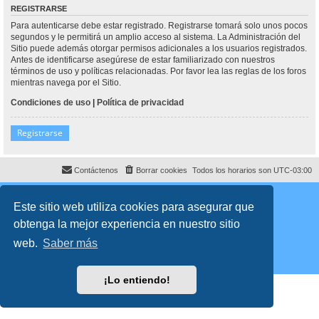
REGISTRARSE
Para autenticarse debe estar registrado. Registrarse tomará solo unos pocos
segundos y le permitirá un amplio acceso al sistema. La Administración del
Sitio puede además otorgar permisos adicionales a los usuarios registrados.
Antes de identificarse asegúrese de estar familiarizado con nuestros
términos de uso y políticas relacionadas. Por favor lea las reglas de los foros
mientras navega por el Sitio.
Condiciones de uso
|
Política de privacidad
Registrarse
Contáctenos
Borrar cookies
Todos los horarios son
UTC-03:00
Desarrollado por
phpBB
® Forum Software © phpBB Limited
Traducción al español por
phpBB España
Este sitio web utiliza cookies para asegurar que
Director:
Dr. Sztarkman
- Diseñado por ©
Abogados Argentinos
2025
obtenga la mejor experiencia en nuestro sitio
Privacidad
|
Condiciones
web.
Saber más
¡Lo entiendo!