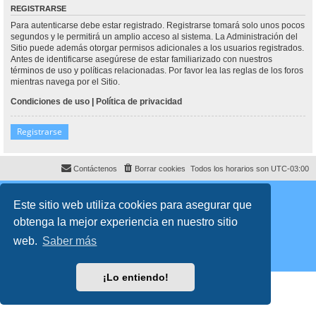
REGISTRARSE
Para autenticarse debe estar registrado. Registrarse tomará solo unos pocos
segundos y le permitirá un amplio acceso al sistema. La Administración del
Sitio puede además otorgar permisos adicionales a los usuarios registrados.
Antes de identificarse asegúrese de estar familiarizado con nuestros
términos de uso y políticas relacionadas. Por favor lea las reglas de los foros
mientras navega por el Sitio.
Condiciones de uso
|
Política de privacidad
Registrarse
Contáctenos
Borrar cookies
Todos los horarios son
UTC-03:00
Desarrollado por
phpBB
® Forum Software © phpBB Limited
Traducción al español por
phpBB España
Este sitio web utiliza cookies para asegurar que
Director:
Dr. Sztarkman
- Diseñado por ©
Abogados Argentinos
2025
obtenga la mejor experiencia en nuestro sitio
Privacidad
|
Condiciones
web.
Saber más
¡Lo entiendo!