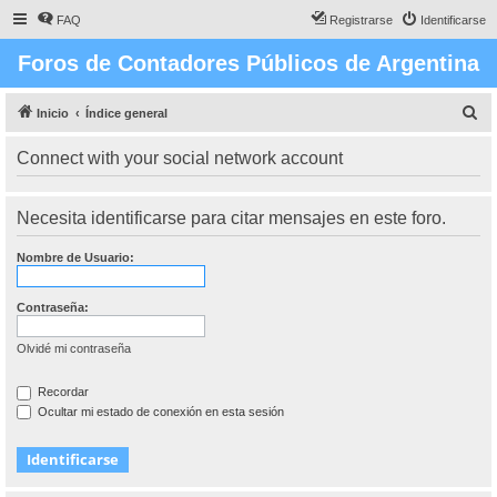
FAQ
Registrarse
Identificarse
Foros de Contadores Públicos de Argentina
B
Inicio
Índice general
u
Connect with your social network account
s
c
Necesita identificarse para citar mensajes en este foro.
a
r
Nombre de Usuario:
Contraseña:
Olvidé mi contraseña
Recordar
Ocultar mi estado de conexión en esta sesión