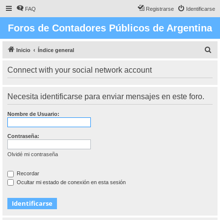
FAQ
Registrarse
Identificarse
Foros de Contadores Públicos de Argentina
B
Inicio
Índice general
u
Connect with your social network account
s
c
Necesita identificarse para enviar mensajes en este foro.
a
r
Nombre de Usuario:
Contraseña:
Olvidé mi contraseña
Recordar
Ocultar mi estado de conexión en esta sesión