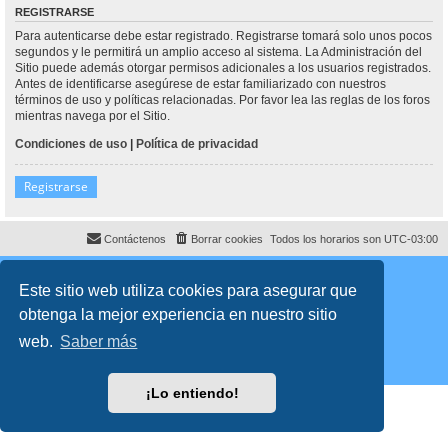
REGISTRARSE
Para autenticarse debe estar registrado. Registrarse tomará solo unos pocos
segundos y le permitirá un amplio acceso al sistema. La Administración del
Sitio puede además otorgar permisos adicionales a los usuarios registrados.
Antes de identificarse asegúrese de estar familiarizado con nuestros
términos de uso y políticas relacionadas. Por favor lea las reglas de los foros
mientras navega por el Sitio.
Condiciones de uso
|
Política de privacidad
Registrarse
Contáctenos
Borrar cookies
Todos los horarios son
UTC-03:00
Desarrollado por
phpBB
® Forum Software © phpBB Limited
Traducción al español por
phpBB España
Este sitio web utiliza cookies para asegurar que
Director:
Dr. Sztarkman
- Diseñado por ©
Abogados Argentinos
2025
obtenga la mejor experiencia en nuestro sitio
Privacidad
|
Condiciones
web.
Saber más
¡Lo entiendo!