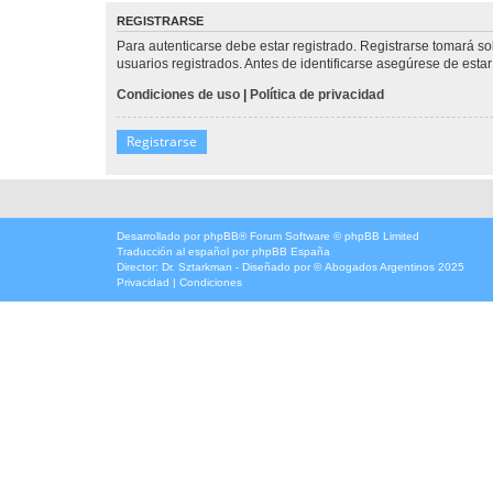
REGISTRARSE
Para autenticarse debe estar registrado. Registrarse tomará s
usuarios registrados. Antes de identificarse asegúrese de estar 
Condiciones de uso
|
Política de privacidad
Registrarse
Desarrollado por
phpBB
® Forum Software © phpBB Limited
Traducción al español por
phpBB España
Director:
Dr. Sztarkman
- Diseñado por ©
Abogados Argentinos
2025
Privacidad
|
Condiciones