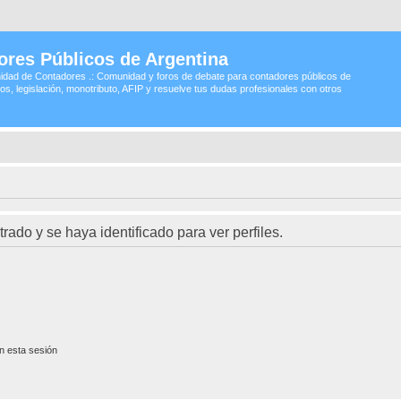
ores Públicos de Argentina
idad de Contadores .: Comunidad y foros de debate para contadores públicos de
os, legislación, monotributo, AFIP y resuelve tus dudas profesionales con otros
trado y se haya identificado para ver perfiles.
n esta sesión