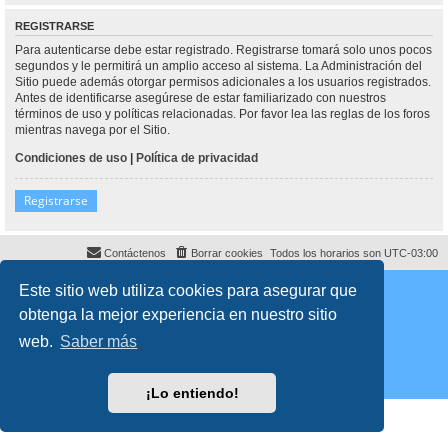
REGISTRARSE
Para autenticarse debe estar registrado. Registrarse tomará solo unos pocos
segundos y le permitirá un amplio acceso al sistema. La Administración del
Sitio puede además otorgar permisos adicionales a los usuarios registrados.
Antes de identificarse asegúrese de estar familiarizado con nuestros
términos de uso y políticas relacionadas. Por favor lea las reglas de los foros
mientras navega por el Sitio.
Condiciones de uso
|
Política de privacidad
Registrarse
Contáctenos
Borrar cookies
Todos los horarios son
UTC-03:00
Desarrollado por
phpBB
® Forum Software © phpBB Limited
Este sitio web utiliza cookies para asegurar que
Traducción al español por
phpBB España
obtenga la mejor experiencia en nuestro sitio
Director:
Dr. Sztarkman
- Diseñado por ©
Abogados Argentinos
2025
Privacidad
|
Condiciones
web.
Saber más
¡Lo entiendo!