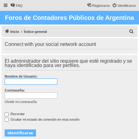
FAQ
Registrarse
Identificarse
Foros de Contadores Públicos de Argentina
B
Inicio
Índice general
u
Connect with your social network account
s
c
El administrador del sitio requiere que esté registrado y se
a
haya identificado para ver perfiles.
r
Nombre de Usuario:
Contraseña:
Olvidé mi contraseña
Recordar
Ocultar mi estado de conexión en esta sesión