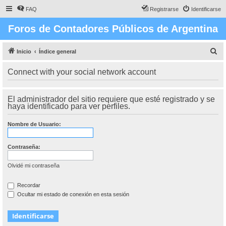
FAQ
Registrarse
Identificarse
Foros de Contadores Públicos de Argentina
B
Inicio
Índice general
u
Connect with your social network account
s
c
El administrador del sitio requiere que esté registrado y se
a
haya identificado para ver perfiles.
r
Nombre de Usuario:
Contraseña:
Olvidé mi contraseña
Recordar
Ocultar mi estado de conexión en esta sesión