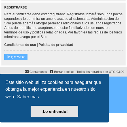
REGISTRARSE
Para autenticarse debe estar registrado. Registrarse tomará solo unos pocos
segundos y le permitirá un amplio acceso al sistema. La Administración del
Sitio puede además otorgar permisos adicionales a los usuarios registrados.
Antes de identificarse asegúrese de estar familiarizado con nuestros
términos de uso y políticas relacionadas. Por favor lea las reglas de los foros
mientras navega por el Sitio.
Condiciones de uso
|
Política de privacidad
Registrarse
Contáctenos
Borrar cookies
Todos los horarios son
UTC-03:00
Desarrollado por
phpBB
® Forum Software © phpBB Limited
Este sitio web utiliza cookies para asegurar que
Traducción al español por
phpBB España
obtenga la mejor experiencia en nuestro sitio
Director:
Dr. Sztarkman
- Diseñado por ©
Abogados Argentinos
2025
Privacidad
|
Condiciones
web.
Saber más
¡Lo entiendo!