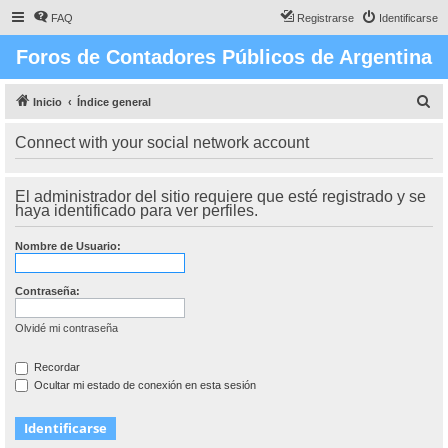
FAQ
Registrarse
Identificarse
Foros de Contadores Públicos de Argentina
B
Inicio
Índice general
u
Connect with your social network account
s
c
El administrador del sitio requiere que esté registrado y se
a
haya identificado para ver perfiles.
r
Nombre de Usuario:
Contraseña:
Olvidé mi contraseña
Recordar
Ocultar mi estado de conexión en esta sesión