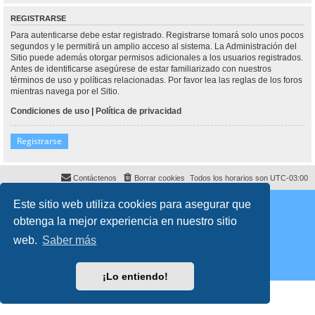
REGISTRARSE
Para autenticarse debe estar registrado. Registrarse tomará solo unos pocos
segundos y le permitirá un amplio acceso al sistema. La Administración del
Sitio puede además otorgar permisos adicionales a los usuarios registrados.
Antes de identificarse asegúrese de estar familiarizado con nuestros
términos de uso y políticas relacionadas. Por favor lea las reglas de los foros
mientras navega por el Sitio.
Condiciones de uso
|
Política de privacidad
Registrarse
Contáctenos
Borrar cookies
Todos los horarios son
UTC-03:00
Desarrollado por
phpBB
® Forum Software © phpBB Limited
Este sitio web utiliza cookies para asegurar que
Traducción al español por
phpBB España
obtenga la mejor experiencia en nuestro sitio
Director:
Dr. Sztarkman
- Diseñado por ©
Abogados Argentinos
2025
Privacidad
|
Condiciones
web.
Saber más
¡Lo entiendo!