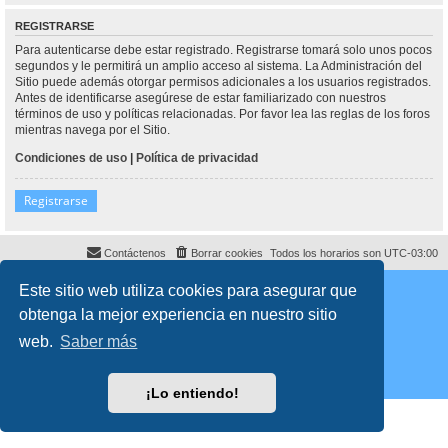
REGISTRARSE
Para autenticarse debe estar registrado. Registrarse tomará solo unos pocos
segundos y le permitirá un amplio acceso al sistema. La Administración del
Sitio puede además otorgar permisos adicionales a los usuarios registrados.
Antes de identificarse asegúrese de estar familiarizado con nuestros
términos de uso y políticas relacionadas. Por favor lea las reglas de los foros
mientras navega por el Sitio.
Condiciones de uso
|
Política de privacidad
Registrarse
Contáctenos
Borrar cookies
Todos los horarios son
UTC-03:00
Desarrollado por
phpBB
® Forum Software © phpBB Limited
Este sitio web utiliza cookies para asegurar que
Traducción al español por
phpBB España
obtenga la mejor experiencia en nuestro sitio
Director:
Dr. Sztarkman
- Diseñado por ©
Abogados Argentinos
2025
Privacidad
|
Condiciones
web.
Saber más
¡Lo entiendo!