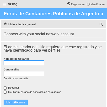
FAQ
Registrarse
Identificarse
Foros de Contadores Públicos de Argentina
B
Inicio
Índice general
u
Connect with your social network account
s
c
El administrador del sitio requiere que esté registrado y se
a
haya identificado para ver perfiles.
r
Nombre de Usuario:
Contraseña:
Olvidé mi contraseña
Recordar
Ocultar mi estado de conexión en esta sesión