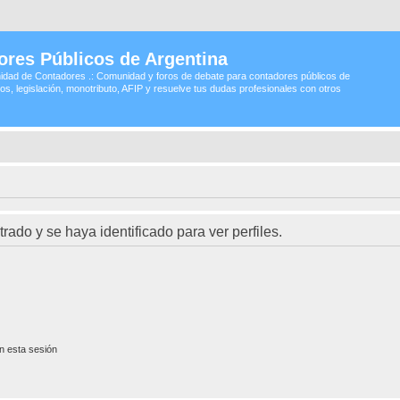
ores Públicos de Argentina
idad de Contadores .: Comunidad y foros de debate para contadores públicos de
os, legislación, monotributo, AFIP y resuelve tus dudas profesionales con otros
trado y se haya identificado para ver perfiles.
n esta sesión