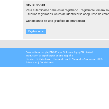
REGISTRARSE
Para autenticarse debe estar registrado. Registrarse tomará s
usuarios registrados. Antes de identificarse asegúrese de estar 
Condiciones de uso
|
Política de privacidad
Registrarse
Desarrollado por
phpBB
® Forum Software © phpBB Limited
Traducción al español por
phpBB España
Director:
Dr. Sztarkman
- Diseñado por ©
Abogados Argentinos
2025
Privacidad
|
Condiciones