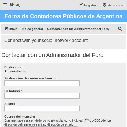
FAQ
Registrarse
Identificarse
Foros de Contadores Públicos de Argentina
B
Inicio
Índice general
Contactar con un Administrador del Foro
u
Connect with your social network account
s
c
Contactar con un Administrador del Foro
a
r
Destinatario:
Administrador
Su dirección de correo electrónico:
Su nombre:
Asunto:
Cuerpo del mensaje:
Este mensaje será enviado como texto plano, no incluya HTML o BBCode. La
dirección del remitente será su dirección de email.