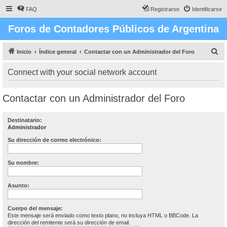
FAQ
Registrarse
Identificarse
Foros de Contadores Públicos de Argentina
B
Inicio
Índice general
Contactar con un Administrador del Foro
u
Connect with your social network account
s
c
Contactar con un Administrador del Foro
a
r
Destinatario:
Administrador
Su dirección de correo electrónico:
Su nombre:
Asunto:
Cuerpo del mensaje:
Este mensaje será enviado como texto plano, no incluya HTML o BBCode. La
dirección del remitente será su dirección de email.