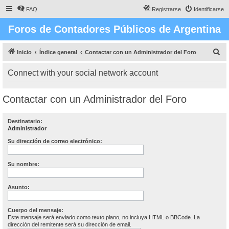
FAQ
Registrarse
Identificarse
Foros de Contadores Públicos de Argentina
B
Inicio
Índice general
Contactar con un Administrador del Foro
u
Connect with your social network account
s
c
Contactar con un Administrador del Foro
a
r
Destinatario:
Administrador
Su dirección de correo electrónico:
Su nombre:
Asunto:
Cuerpo del mensaje:
Este mensaje será enviado como texto plano, no incluya HTML o BBCode. La
dirección del remitente será su dirección de email.