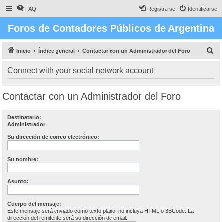
FAQ
Registrarse
Identificarse
Foros de Contadores Públicos de Argentina
B
Inicio
Índice general
Contactar con un Administrador del Foro
u
Connect with your social network account
s
c
Contactar con un Administrador del Foro
a
r
Destinatario:
Administrador
Su dirección de correo electrónico:
Su nombre:
Asunto:
Cuerpo del mensaje:
Este mensaje será enviado como texto plano, no incluya HTML o BBCode. La
dirección del remitente será su dirección de email.