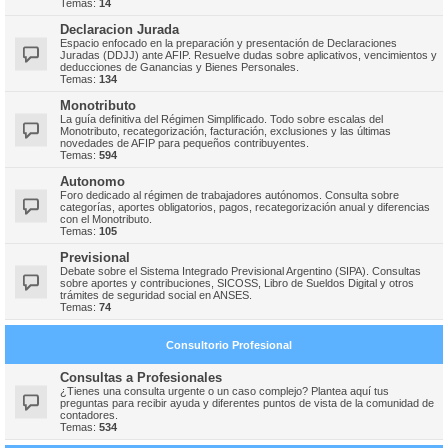
Temas:
14
Declaracion Jurada
Espacio enfocado en la preparación y presentación de Declaraciones
Juradas (DDJJ) ante AFIP. Resuelve dudas sobre aplicativos, vencimientos y
deducciones de Ganancias y Bienes Personales.
Temas:
134
Monotributo
La guía definitiva del Régimen Simplificado. Todo sobre escalas del
Monotributo, recategorización, facturación, exclusiones y las últimas
novedades de AFIP para pequeños contribuyentes.
Temas:
594
Autonomo
Foro dedicado al régimen de trabajadores autónomos. Consulta sobre
categorías, aportes obligatorios, pagos, recategorización anual y diferencias
con el Monotributo.
Temas:
105
Previsional
Debate sobre el Sistema Integrado Previsional Argentino (SIPA). Consultas
sobre aportes y contribuciones, SICOSS, Libro de Sueldos Digital y otros
trámites de seguridad social en ANSES.
Temas:
74
Consultorio Profesional
Consultas a Profesionales
¿Tienes una consulta urgente o un caso complejo? Plantea aquí tus
preguntas para recibir ayuda y diferentes puntos de vista de la comunidad de
contadores.
Temas:
534