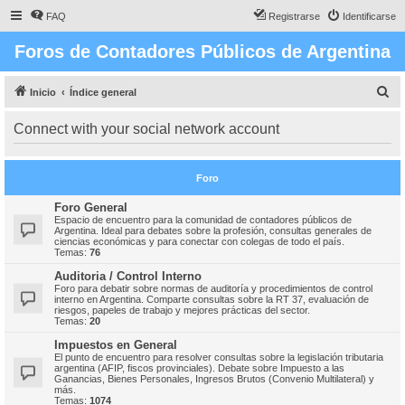
FAQ
Registrarse
Identificarse
Foros de Contadores Públicos de Argentina
B
Inicio
Índice general
u
Connect with your social network account
s
c
Foro
a
r
Foro General
Espacio de encuentro para la comunidad de contadores públicos de
Argentina. Ideal para debates sobre la profesión, consultas generales de
ciencias económicas y para conectar con colegas de todo el país.
Temas:
76
Auditoria / Control Interno
Foro para debatir sobre normas de auditoría y procedimientos de control
interno en Argentina. Comparte consultas sobre la RT 37, evaluación de
riesgos, papeles de trabajo y mejores prácticas del sector.
Temas:
20
Impuestos en General
El punto de encuentro para resolver consultas sobre la legislación tributaria
argentina (AFIP, fiscos provinciales). Debate sobre Impuesto a las
Ganancias, Bienes Personales, Ingresos Brutos (Convenio Multilateral) y
más.
Temas:
1074