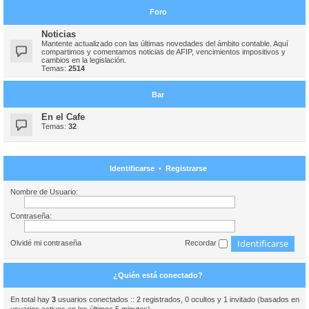
Foro
Noticias
Mantente actualizado con las últimas novedades del ámbito contable. Aquí
compartimos y comentamos noticias de AFIP, vencimientos impositivos y
cambios en la legislación.
Temas:
2514
Bar
En el Cafe
Temas:
32
Identificarse
•
Registrarse
Nombre de Usuario:
Contraseña:
Olvidé mi contraseña
Recordar
¿Quién está conectado?
En total hay
3
usuarios conectados :: 2 registrados, 0 ocultos y 1 invitado (basados en