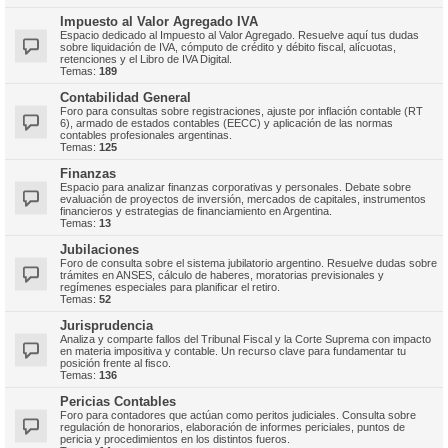
Impuesto al Valor Agregado IVA
Espacio dedicado al Impuesto al Valor Agregado. Resuelve aquí tus dudas
sobre liquidación de IVA, cómputo de crédito y débito fiscal, alícuotas,
retenciones y el Libro de IVA Digital.
Temas:
189
Contabilidad General
Foro para consultas sobre registraciones, ajuste por inflación contable (RT
6), armado de estados contables (EECC) y aplicación de las normas
contables profesionales argentinas.
Temas:
125
Finanzas
Espacio para analizar finanzas corporativas y personales. Debate sobre
evaluación de proyectos de inversión, mercados de capitales, instrumentos
financieros y estrategias de financiamiento en Argentina.
Temas:
13
Jubilaciones
Foro de consulta sobre el sistema jubilatorio argentino. Resuelve dudas sobre
trámites en ANSES, cálculo de haberes, moratorias previsionales y
regímenes especiales para planificar el retiro.
Temas:
52
Jurisprudencia
Analiza y comparte fallos del Tribunal Fiscal y la Corte Suprema con impacto
en materia impositiva y contable. Un recurso clave para fundamentar tu
posición frente al fisco.
Temas:
136
Pericias Contables
Foro para contadores que actúan como peritos judiciales. Consulta sobre
regulación de honorarios, elaboración de informes periciales, puntos de
pericia y procedimientos en los distintos fueros.