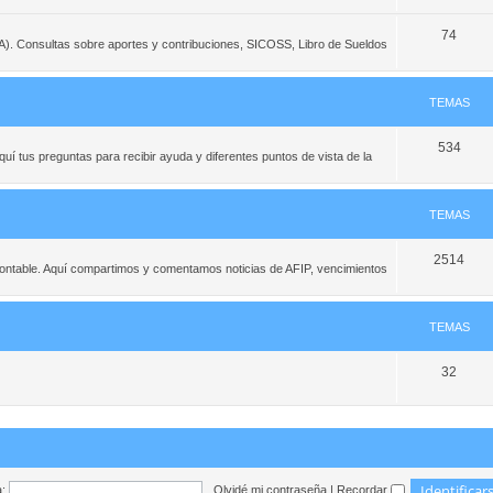
74
PA). Consultas sobre aportes y contribuciones, SICOSS, Libro de Sueldos
TEMAS
534
í tus preguntas para recibir ayuda y diferentes puntos de vista de la
TEMAS
2514
contable. Aquí compartimos y comentamos noticias de AFIP, vencimientos
TEMAS
32
:
Olvidé mi contraseña
|
Recordar