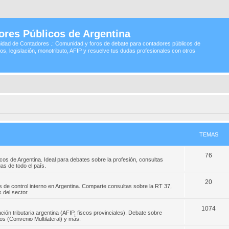
ores Públicos de Argentina
idad de Contadores .: Comunidad y foros de debate para contadores públicos de
os, legislación, monotributo, AFIP y resuelve tus dudas profesionales con otros
TEMAS
76
os de Argentina. Ideal para debates sobre la profesión, consultas
s de todo el país.
20
 de control interno en Argentina. Comparte consultas sobre la RT 37,
 del sector.
1074
ción tributaria argentina (AFIP, fiscos provinciales). Debate sobre
s (Convenio Multilateral) y más.