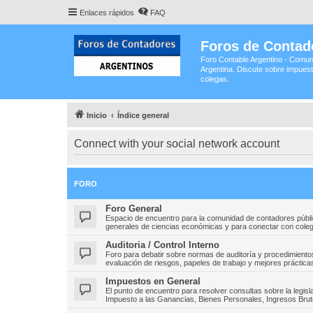
Enlaces rápidos
FAQ
Foros de Contad
Foro Contable Argentino - Comun
Argentina. Discute sobre impuest
colegas.
Inicio
Índice general
Connect with your social network account
FORO
Foro General
Espacio de encuentro para la comunidad de contadores públic
generales de ciencias económicas y para conectar con colega
Auditoria / Control Interno
Foro para debatir sobre normas de auditoría y procedimientos
evaluación de riesgos, papeles de trabajo y mejores prácticas
Impuestos en General
El punto de encuentro para resolver consultas sobre la legisla
Impuesto a las Ganancias, Bienes Personales, Ingresos Bruto