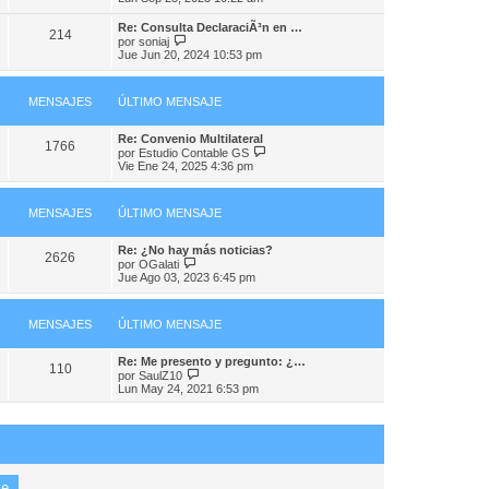
i
e
r
n
m
ú
s
Re: Consulta DeclaraciÃ³n en …
o
214
l
V
a
por
soniaj
m
t
e
j
Jue Jun 20, 2024 10:53 pm
e
i
r
e
n
m
ú
s
o
l
a
m
MENSAJES
ÚLTIMO MENSAJE
t
j
e
i
e
n
m
Re: Convenio Multilateral
s
o
1766
V
por
Estudio Contable GS
a
m
e
Vie Ene 24, 2025 4:36 pm
j
e
r
e
n
ú
s
l
a
MENSAJES
ÚLTIMO MENSAJE
t
j
i
e
m
Re: ¿No hay más noticias?
o
2626
V
por
OGalati
m
e
Jue Ago 03, 2023 6:45 pm
e
r
n
ú
s
l
a
MENSAJES
ÚLTIMO MENSAJE
t
j
i
e
m
Re: Me presento y pregunto: ¿…
o
110
V
por
SaulZ10
m
e
Lun May 24, 2021 6:53 pm
e
r
n
ú
s
l
a
t
j
i
e
m
o