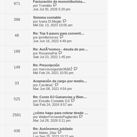
s
Facturación de monotributista…
o
971
l
a
V
por
Tramitito
m
t
j
e
Jue Jul 30, 2026 5:29 pm
e
i
e
r
n
m
ú
s
Sistema contable
o
398
l
a
V
por
Ivana Di Meglio
m
t
j
e
Mié Dic 13, 2023 10:05 am
e
i
e
r
n
m
ú
s
Re: Top 5 pasos para converti…
o
48
l
V
a
por
jennifertorres
m
t
e
j
Jue Jun 16, 2022 4:49 pm
e
i
r
e
n
m
ú
s
Re: AutÃ³nomos - deuda de per…
o
168
l
a
V
por
RosannaPat
m
t
j
e
Sab Jul 23, 2022 1:45 pm
e
i
e
r
n
m
ú
s
Re: Prescripción
o
149
l
a
V
por
marcossegundo36â€Ž
m
t
j
e
Mié Feb 24, 2021 10:55 pm
e
i
e
r
n
m
ú
s
Aceptación de cargo por medio…
o
33
l
V
a
por
CarolinaC
m
t
e
j
Mar Jun 08, 2021 4:54 pm
e
i
r
e
n
m
ú
s
Re: Costo DJ Ganancias y Bien…
o
525
l
a
V
por
Estudio Contable GS
m
t
j
e
Sab Feb 24, 2024 9:57 am
e
i
e
r
n
m
ú
s
¿cómo hago para cobrar desde …
o
2581
l
a
V
por
WalterFernandoPagliardini
m
t
j
e
Mar Jul 28, 2026 5:21 pm
e
i
e
r
n
m
ú
s
Re: Autónomos jubilado
o
436
l
a
V
por
Mateo_Diaz
m
t
j
e
Lun Sep 25, 2023 10:22 am
e