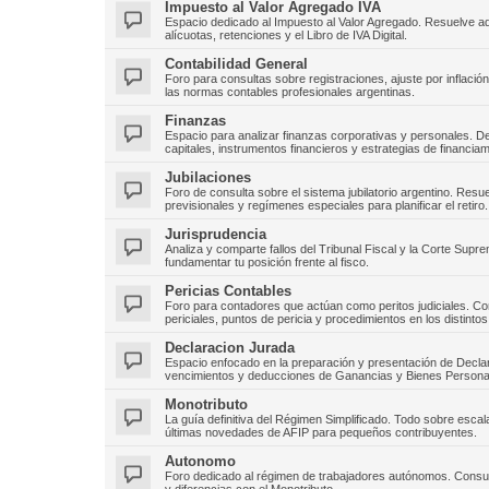
Impuesto al Valor Agregado IVA
Espacio dedicado al Impuesto al Valor Agregado. Resuelve aqu
alícuotas, retenciones y el Libro de IVA Digital.
Contabilidad General
Foro para consultas sobre registraciones, ajuste por inflaci
las normas contables profesionales argentinas.
Finanzas
Espacio para analizar finanzas corporativas y personales. 
capitales, instrumentos financieros y estrategias de financiam
Jubilaciones
Foro de consulta sobre el sistema jubilatorio argentino. Res
previsionales y regímenes especiales para planificar el retiro.
Jurisprudencia
Analiza y comparte fallos del Tribunal Fiscal y la Corte Sup
fundamentar tu posición frente al fisco.
Pericias Contables
Foro para contadores que actúan como peritos judiciales. Co
periciales, puntos de pericia y procedimientos en los distintos
Declaracion Jurada
Espacio enfocado en la preparación y presentación de Decla
vencimientos y deducciones de Ganancias y Bienes Persona
Monotributo
La guía definitiva del Régimen Simplificado. Todo sobre escal
últimas novedades de AFIP para pequeños contribuyentes.
Autonomo
Foro dedicado al régimen de trabajadores autónomos. Consult
y diferencias con el Monotributo.