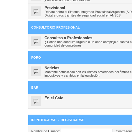
Previsional
Debate sobre el Sistema Integrado Previsional Argentino (SI
Digital y otros trámites de seguridad social en ANSES.
CONSULTORIO PROFESIONAL
Consultas a Profesionales
¿Tienes una consulta urgente o un caso complejo? Plantea aqu
comunidad de contadores.
FORO
Noticias
Mantente actualizado con las últimas novedades del ámbito 
impositivos y cambios en la legislación.
BAR
En el Cafe
IDENTIFICARSE
•
REGISTRARSE
Nombre de Usuario:
Contraseña