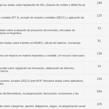
189
í tus dudas sobre liquidación de IVA, cómputo de crédito y débito fiscal,
125
ón contable (RT 6), armado de estados contables (EECC) y aplicación de
13
Debate sobre evaluación de proyectos de inversión, mercados de
iento en Argentina.
52
uelve dudas sobre trámites en ANSES, cálculo de haberes, moratorias
136
rema con impacto en materia impositiva y contable. Un recurso clave para
14
nsulta sobre regulación de honorarios, elaboración de informes
 fueros.
134
raciones Juradas (DDJJ) ante AFIP. Resuelve dudas sobre aplicativos,
les.
594
as del Monotributo, recategorización, facturación, exclusiones y las
105
a sobre categorías, aportes obligatorios, pagos, recategorización anual