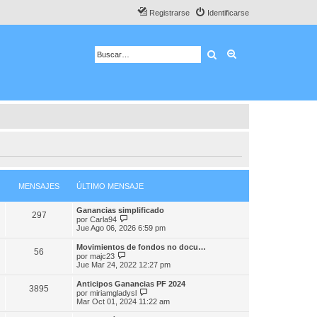
Registrarse
Identificarse
Buscar
Búsqueda avanza
MENSAJES
ÚLTIMO MENSAJE
Ganancias simplificado
297
V
por
Carla94
e
Jue Ago 06, 2026 6:59 pm
r
ú
Movimientos de fondos no docu…
56
l
V
por
majc23
t
e
Jue Mar 24, 2022 12:27 pm
i
r
m
ú
Anticipos Ganancias PF 2024
o
3895
l
V
por
miriamgladysl
m
t
e
Mar Oct 01, 2024 11:22 am
e
i
r
n
m
ú