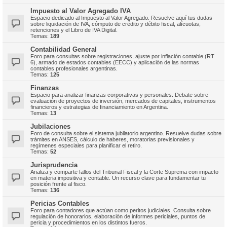
Impuesto al Valor Agregado IVA
Espacio dedicado al Impuesto al Valor Agregado. Resuelve aquí tus dudas
sobre liquidación de IVA, cómputo de crédito y débito fiscal, alícuotas,
retenciones y el Libro de IVA Digital.
Temas:
189
Contabilidad General
Foro para consultas sobre registraciones, ajuste por inflación contable (RT
6), armado de estados contables (EECC) y aplicación de las normas
contables profesionales argentinas.
Temas:
125
Finanzas
Espacio para analizar finanzas corporativas y personales. Debate sobre
evaluación de proyectos de inversión, mercados de capitales, instrumentos
financieros y estrategias de financiamiento en Argentina.
Temas:
13
Jubilaciones
Foro de consulta sobre el sistema jubilatorio argentino. Resuelve dudas sobre
trámites en ANSES, cálculo de haberes, moratorias previsionales y
regímenes especiales para planificar el retiro.
Temas:
52
Jurisprudencia
Analiza y comparte fallos del Tribunal Fiscal y la Corte Suprema con impacto
en materia impositiva y contable. Un recurso clave para fundamentar tu
posición frente al fisco.
Temas:
136
Pericias Contables
Foro para contadores que actúan como peritos judiciales. Consulta sobre
regulación de honorarios, elaboración de informes periciales, puntos de
pericia y procedimientos en los distintos fueros.