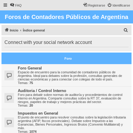
FAQ
Registrarse
Identificarse
Foros de Contadores Públicos de Argentina
B
Inicio
Índice general
u
Connect with your social network account
s
c
Foro
a
r
Foro General
Espacio de encuentro para la comunidad de contadores públicos de
Argentina. Ideal para debates sobre la profesión, consultas generales de
ciencias económicas y para conectar con colegas de todo el país.
Temas:
75
Auditoria / Control Interno
Foro para debatir sobre normas de auditoría y procedimientos de control
interno en Argentina. Comparte consultas sobre la RT 37, evaluación de
riesgos, papeles de trabajo y mejores prácticas del sector.
Temas:
20
Impuestos en General
El punto de encuentro para resolver consultas sobre la legislación tributaria
argentina (AFIP, fiscos provinciales). Debate sobre Impuesto a las
Ganancias, Bienes Personales, Ingresos Brutos (Convenio Multilateral) y
más.
Temas:
1074