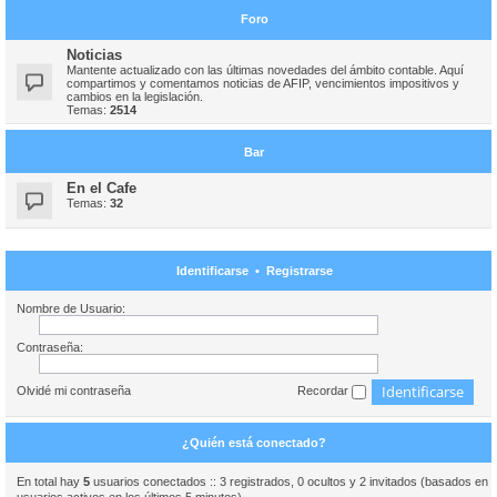
Foro
Noticias
Mantente actualizado con las últimas novedades del ámbito contable. Aquí
compartimos y comentamos noticias de AFIP, vencimientos impositivos y
cambios en la legislación.
Temas:
2514
Bar
En el Cafe
Temas:
32
Identificarse
•
Registrarse
Nombre de Usuario:
Contraseña:
Olvidé mi contraseña
Recordar
¿Quién está conectado?
En total hay
5
usuarios conectados :: 3 registrados, 0 ocultos y 2 invitados (basados en