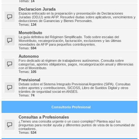
Temas:
14
Declaracion Jurada
Espacio enfocado en la preparación y presentación de Declaraciones
Juradas (DDJJ) ante AFIP. Resuelve dudas sobre aplicativos, vencimientos y
deducciones de Ganancias y Bienes Personales.
Temas:
134
Monotributo
La guía definitiva del Régimen Simplificado. Todo sobre escalas del
Monotributo, recategorización, facturación, exclusiones y las últimas
novedades de AFIP para pequeños contribuyentes.
Temas:
594
Autonomo
Foro dedicado al régimen de trabajadores autónomos. Consulta sobre
categorías, aportes obligatorios, pagos, recategorización anual y diferencias
con el Monotributo.
Temas:
105
Previsional
Debate sobre el Sistema Integrado Previsional Argentino (SIPA). Consultas
sobre aportes y contribuciones, SICOSS, Libro de Sueldos Digital y otros
trámites de seguridad social en ANSES.
Temas:
74
Consultorio Profesional
Consultas a Profesionales
¿Tienes una consulta urgente o un caso complejo? Plantea aquí tus
preguntas para recibir ayuda y diferentes puntos de vista de la comunidad de
contadores.
Temas:
534