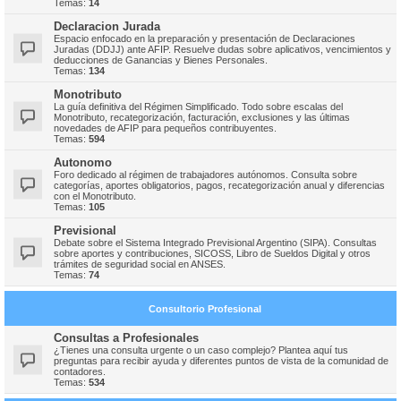
Temas:
14
Declaracion Jurada
Espacio enfocado en la preparación y presentación de Declaraciones
Juradas (DDJJ) ante AFIP. Resuelve dudas sobre aplicativos, vencimientos y
deducciones de Ganancias y Bienes Personales.
Temas:
134
Monotributo
La guía definitiva del Régimen Simplificado. Todo sobre escalas del
Monotributo, recategorización, facturación, exclusiones y las últimas
novedades de AFIP para pequeños contribuyentes.
Temas:
594
Autonomo
Foro dedicado al régimen de trabajadores autónomos. Consulta sobre
categorías, aportes obligatorios, pagos, recategorización anual y diferencias
con el Monotributo.
Temas:
105
Previsional
Debate sobre el Sistema Integrado Previsional Argentino (SIPA). Consultas
sobre aportes y contribuciones, SICOSS, Libro de Sueldos Digital y otros
trámites de seguridad social en ANSES.
Temas:
74
Consultorio Profesional
Consultas a Profesionales
¿Tienes una consulta urgente o un caso complejo? Plantea aquí tus
preguntas para recibir ayuda y diferentes puntos de vista de la comunidad de
contadores.
Temas:
534