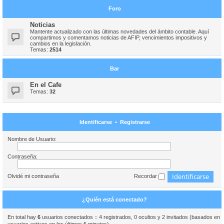
Foro
Noticias
Mantente actualizado con las últimas novedades del ámbito contable. Aquí
compartimos y comentamos noticias de AFIP, vencimientos impositivos y
cambios en la legislación.
Temas:
2514
Bar
En el Cafe
Temas:
32
Identificarse
•
Registrarse
Nombre de Usuario:
Contraseña:
Olvidé mi contraseña
Recordar
¿Quién está conectado?
En total hay
6
usuarios conectados :: 4 registrados, 0 ocultos y 2 invitados (basados en