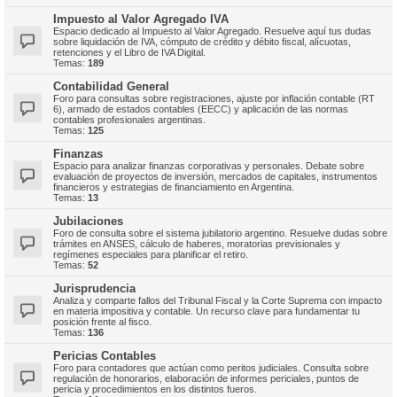
Impuesto al Valor Agregado IVA
Espacio dedicado al Impuesto al Valor Agregado. Resuelve aquí tus dudas
sobre liquidación de IVA, cómputo de crédito y débito fiscal, alícuotas,
retenciones y el Libro de IVA Digital.
Temas:
189
Contabilidad General
Foro para consultas sobre registraciones, ajuste por inflación contable (RT
6), armado de estados contables (EECC) y aplicación de las normas
contables profesionales argentinas.
Temas:
125
Finanzas
Espacio para analizar finanzas corporativas y personales. Debate sobre
evaluación de proyectos de inversión, mercados de capitales, instrumentos
financieros y estrategias de financiamiento en Argentina.
Temas:
13
Jubilaciones
Foro de consulta sobre el sistema jubilatorio argentino. Resuelve dudas sobre
trámites en ANSES, cálculo de haberes, moratorias previsionales y
regímenes especiales para planificar el retiro.
Temas:
52
Jurisprudencia
Analiza y comparte fallos del Tribunal Fiscal y la Corte Suprema con impacto
en materia impositiva y contable. Un recurso clave para fundamentar tu
posición frente al fisco.
Temas:
136
Pericias Contables
Foro para contadores que actúan como peritos judiciales. Consulta sobre
regulación de honorarios, elaboración de informes periciales, puntos de
pericia y procedimientos en los distintos fueros.