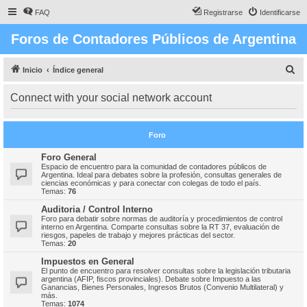
FAQ
Registrarse
Identificarse
Foros de Contadores Públicos de Argentina
B
Inicio
Índice general
u
Connect with your social network account
s
c
Foro
a
r
Foro General
Espacio de encuentro para la comunidad de contadores públicos de
Argentina. Ideal para debates sobre la profesión, consultas generales de
ciencias económicas y para conectar con colegas de todo el país.
Temas:
76
Auditoria / Control Interno
Foro para debatir sobre normas de auditoría y procedimientos de control
interno en Argentina. Comparte consultas sobre la RT 37, evaluación de
riesgos, papeles de trabajo y mejores prácticas del sector.
Temas:
20
Impuestos en General
El punto de encuentro para resolver consultas sobre la legislación tributaria
argentina (AFIP, fiscos provinciales). Debate sobre Impuesto a las
Ganancias, Bienes Personales, Ingresos Brutos (Convenio Multilateral) y
más.
Temas:
1074