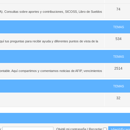
74
PA). Consultas sobre aportes y contribuciones, SICOSS, Libro de Sueldos
TEMAS
534
í tus preguntas para recibir ayuda y diferentes puntos de vista de la
TEMAS
2514
contable. Aquí compartimos y comentamos noticias de AFIP, vencimientos
TEMAS
32
:
Olvidé mi contraseña
|
Recordar