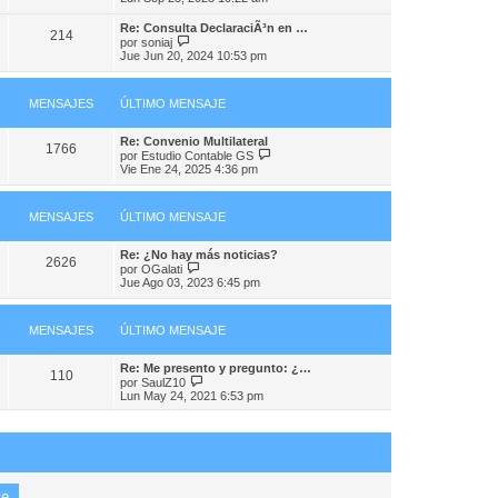
i
e
r
n
m
ú
s
Re: Consulta DeclaraciÃ³n en …
o
214
l
V
a
por
soniaj
m
t
e
j
Jue Jun 20, 2024 10:53 pm
e
i
r
e
n
m
ú
s
o
l
a
m
MENSAJES
ÚLTIMO MENSAJE
t
j
e
i
e
n
m
Re: Convenio Multilateral
s
o
1766
V
por
Estudio Contable GS
a
m
e
Vie Ene 24, 2025 4:36 pm
j
e
r
e
n
ú
s
l
a
MENSAJES
ÚLTIMO MENSAJE
t
j
i
e
m
Re: ¿No hay más noticias?
o
2626
V
por
OGalati
m
e
Jue Ago 03, 2023 6:45 pm
e
r
n
ú
s
l
a
MENSAJES
ÚLTIMO MENSAJE
t
j
i
e
m
Re: Me presento y pregunto: ¿…
o
110
V
por
SaulZ10
m
e
Lun May 24, 2021 6:53 pm
e
r
n
ú
s
l
a
t
j
i
e
m
o