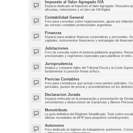
Impuesto al Valor Agregado IVA
Espacio dedicado al Impuesto al Valor Agregado. Resuelve aqu
alícuotas, retenciones y el Libro de IVA Digital.
Contabilidad General
Foro para consultas sobre registraciones, ajuste por inflaci
las normas contables profesionales argentinas.
Finanzas
Espacio para analizar finanzas corporativas y personales. 
capitales, instrumentos financieros y estrategias de financiam
Jubilaciones
Foro de consulta sobre el sistema jubilatorio argentino. Res
previsionales y regímenes especiales para planificar el retiro.
Jurisprudencia
Analiza y comparte fallos del Tribunal Fiscal y la Corte Sup
fundamentar tu posición frente al fisco.
Pericias Contables
Foro para contadores que actúan como peritos judiciales. Co
periciales, puntos de pericia y procedimientos en los distintos
Declaracion Jurada
Espacio enfocado en la preparación y presentación de Decla
vencimientos y deducciones de Ganancias y Bienes Persona
Monotributo
La guía definitiva del Régimen Simplificado. Todo sobre escal
últimas novedades de AFIP para pequeños contribuyentes.
Autonomo
Foro dedicado al régimen de trabajadores autónomos. Consult
y diferencias con el Monotributo.