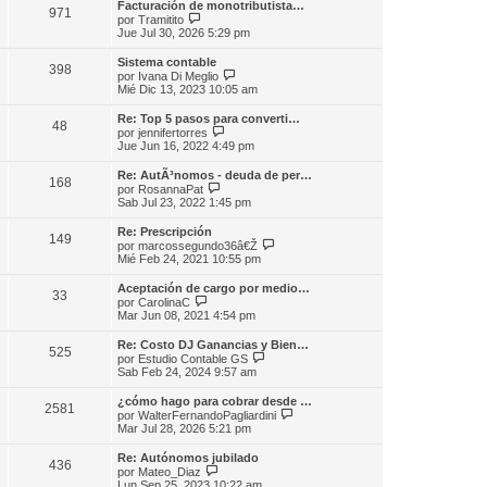
s
Facturación de monotributista…
o
971
l
a
V
por
Tramitito
m
t
j
e
Jue Jul 30, 2026 5:29 pm
e
i
e
r
n
m
ú
s
Sistema contable
o
398
l
a
V
por
Ivana Di Meglio
m
t
j
e
Mié Dic 13, 2023 10:05 am
e
i
e
r
n
m
ú
s
Re: Top 5 pasos para converti…
o
48
l
V
a
por
jennifertorres
m
t
e
j
Jue Jun 16, 2022 4:49 pm
e
i
r
e
n
m
ú
s
Re: AutÃ³nomos - deuda de per…
o
168
l
a
V
por
RosannaPat
m
t
j
e
Sab Jul 23, 2022 1:45 pm
e
i
e
r
n
m
ú
s
Re: Prescripción
o
149
l
a
V
por
marcossegundo36â€Ž
m
t
j
e
Mié Feb 24, 2021 10:55 pm
e
i
e
r
n
m
ú
s
Aceptación de cargo por medio…
o
33
l
V
a
por
CarolinaC
m
t
e
j
Mar Jun 08, 2021 4:54 pm
e
i
r
e
n
m
ú
s
Re: Costo DJ Ganancias y Bien…
o
525
l
a
V
por
Estudio Contable GS
m
t
j
e
Sab Feb 24, 2024 9:57 am
e
i
e
r
n
m
ú
s
¿cómo hago para cobrar desde …
o
2581
l
a
V
por
WalterFernandoPagliardini
m
t
j
e
Mar Jul 28, 2026 5:21 pm
e
i
e
r
n
m
ú
s
Re: Autónomos jubilado
o
436
l
a
V
por
Mateo_Diaz
m
t
j
e
Lun Sep 25, 2023 10:22 am
e