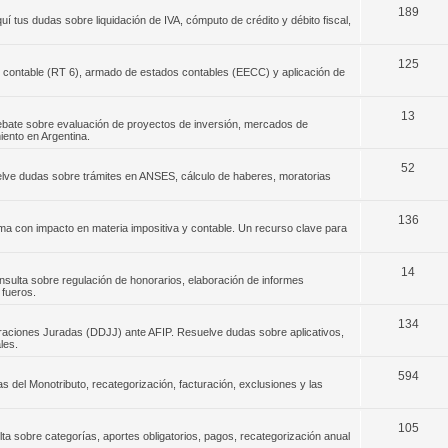
189
í tus dudas sobre liquidación de IVA, cómputo de crédito y débito fiscal,
125
ón contable (RT 6), armado de estados contables (EECC) y aplicación de
13
Debate sobre evaluación de proyectos de inversión, mercados de
iento en Argentina.
52
uelve dudas sobre trámites en ANSES, cálculo de haberes, moratorias
136
rema con impacto en materia impositiva y contable. Un recurso clave para
14
nsulta sobre regulación de honorarios, elaboración de informes
 fueros.
134
raciones Juradas (DDJJ) ante AFIP. Resuelve dudas sobre aplicativos,
les.
594
as del Monotributo, recategorización, facturación, exclusiones y las
105
a sobre categorías, aportes obligatorios, pagos, recategorización anual