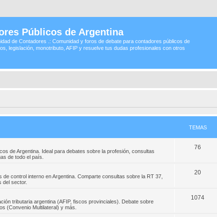
ores Públicos de Argentina
idad de Contadores .: Comunidad y foros de debate para contadores públicos de
os, legislación, monotributo, AFIP y resuelve tus dudas profesionales con otros
TEMAS
76
os de Argentina. Ideal para debates sobre la profesión, consultas
s de todo el país.
20
 de control interno en Argentina. Comparte consultas sobre la RT 37,
 del sector.
1074
ción tributaria argentina (AFIP, fiscos provinciales). Debate sobre
s (Convenio Multilateral) y más.