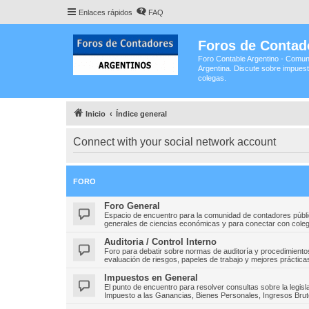
Enlaces rápidos
FAQ
Foros de Contad
Foro Contable Argentino - Comun
Argentina. Discute sobre impuest
colegas.
Inicio
Índice general
Connect with your social network account
FORO
Foro General
Espacio de encuentro para la comunidad de contadores públic
generales de ciencias económicas y para conectar con colega
Auditoria / Control Interno
Foro para debatir sobre normas de auditoría y procedimientos
evaluación de riesgos, papeles de trabajo y mejores prácticas
Impuestos en General
El punto de encuentro para resolver consultas sobre la legisla
Impuesto a las Ganancias, Bienes Personales, Ingresos Bruto