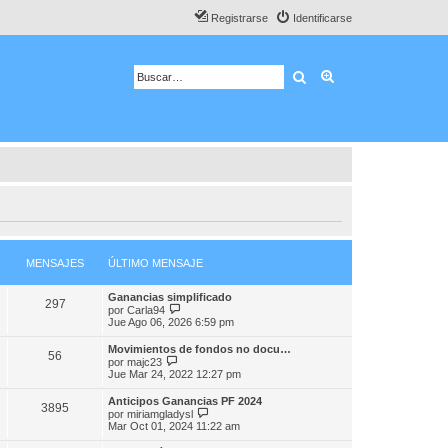
Registrarse
Identificarse
Buscar
Búsqueda avanza
MENSAJES
ÚLTIMO MENSAJE
Ganancias simplificado
297
V
por
Carla94
e
Jue Ago 06, 2026 6:59 pm
r
ú
Movimientos de fondos no docu…
56
l
V
por
majc23
t
e
Jue Mar 24, 2022 12:27 pm
i
r
m
ú
Anticipos Ganancias PF 2024
o
3895
l
V
por
miriamgladysl
m
t
e
Mar Oct 01, 2024 11:22 am
e
i
r
n
m
ú