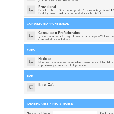
Previsional
Debate sobre el Sistema Integrado Previsional Argentino (SI
Digital y otros trámites de seguridad social en ANSES.
CONSULTORIO PROFESIONAL
Consultas a Profesionales
¿Tienes una consulta urgente o un caso complejo? Plantea aqu
comunidad de contadores.
FORO
Noticias
Mantente actualizado con las últimas novedades del ámbito 
impositivos y cambios en la legislación.
BAR
En el Cafe
IDENTIFICARSE
•
REGISTRARSE
Nombre de Usuario:
Contraseña