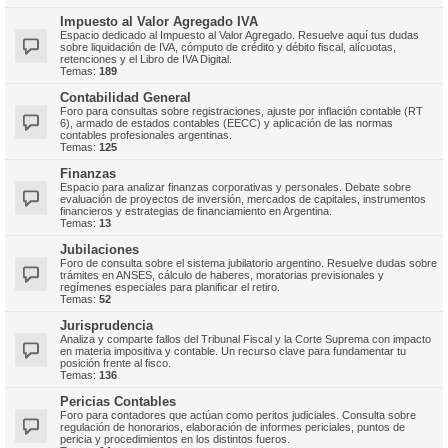
Impuesto al Valor Agregado IVA
Espacio dedicado al Impuesto al Valor Agregado. Resuelve aquí tus dudas
sobre liquidación de IVA, cómputo de crédito y débito fiscal, alícuotas,
retenciones y el Libro de IVA Digital.
Temas:
189
Contabilidad General
Foro para consultas sobre registraciones, ajuste por inflación contable (RT
6), armado de estados contables (EECC) y aplicación de las normas
contables profesionales argentinas.
Temas:
125
Finanzas
Espacio para analizar finanzas corporativas y personales. Debate sobre
evaluación de proyectos de inversión, mercados de capitales, instrumentos
financieros y estrategias de financiamiento en Argentina.
Temas:
13
Jubilaciones
Foro de consulta sobre el sistema jubilatorio argentino. Resuelve dudas sobre
trámites en ANSES, cálculo de haberes, moratorias previsionales y
regímenes especiales para planificar el retiro.
Temas:
52
Jurisprudencia
Analiza y comparte fallos del Tribunal Fiscal y la Corte Suprema con impacto
en materia impositiva y contable. Un recurso clave para fundamentar tu
posición frente al fisco.
Temas:
136
Pericias Contables
Foro para contadores que actúan como peritos judiciales. Consulta sobre
regulación de honorarios, elaboración de informes periciales, puntos de
pericia y procedimientos en los distintos fueros.