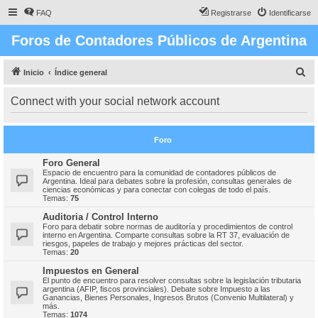
FAQ
Registrarse
Identificarse
Foros de Contadores Públicos de Argentina
B
Inicio
Índice general
u
Connect with your social network account
s
c
Foro
a
r
Foro General
Espacio de encuentro para la comunidad de contadores públicos de
Argentina. Ideal para debates sobre la profesión, consultas generales de
ciencias económicas y para conectar con colegas de todo el país.
Temas:
75
Auditoria / Control Interno
Foro para debatir sobre normas de auditoría y procedimientos de control
interno en Argentina. Comparte consultas sobre la RT 37, evaluación de
riesgos, papeles de trabajo y mejores prácticas del sector.
Temas:
20
Impuestos en General
El punto de encuentro para resolver consultas sobre la legislación tributaria
argentina (AFIP, fiscos provinciales). Debate sobre Impuesto a las
Ganancias, Bienes Personales, Ingresos Brutos (Convenio Multilateral) y
más.
Temas:
1074