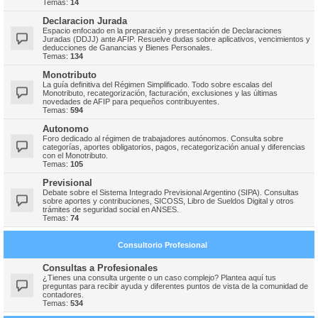
Temas:
14
Declaracion Jurada
Espacio enfocado en la preparación y presentación de Declaraciones
Juradas (DDJJ) ante AFIP. Resuelve dudas sobre aplicativos, vencimientos y
deducciones de Ganancias y Bienes Personales.
Temas:
134
Monotributo
La guía definitiva del Régimen Simplificado. Todo sobre escalas del
Monotributo, recategorización, facturación, exclusiones y las últimas
novedades de AFIP para pequeños contribuyentes.
Temas:
594
Autonomo
Foro dedicado al régimen de trabajadores autónomos. Consulta sobre
categorías, aportes obligatorios, pagos, recategorización anual y diferencias
con el Monotributo.
Temas:
105
Previsional
Debate sobre el Sistema Integrado Previsional Argentino (SIPA). Consultas
sobre aportes y contribuciones, SICOSS, Libro de Sueldos Digital y otros
trámites de seguridad social en ANSES.
Temas:
74
Consultorio Profesional
Consultas a Profesionales
¿Tienes una consulta urgente o un caso complejo? Plantea aquí tus
preguntas para recibir ayuda y diferentes puntos de vista de la comunidad de
contadores.
Temas:
534