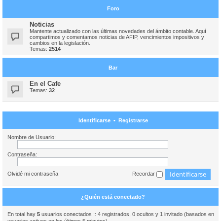
Foro
Noticias
Mantente actualizado con las últimas novedades del ámbito contable. Aquí
compartimos y comentamos noticias de AFIP, vencimientos impositivos y
cambios en la legislación.
Temas:
2514
Bar
En el Cafe
Temas:
32
Identificarse
•
Registrarse
Nombre de Usuario:
Contraseña:
Olvidé mi contraseña
Recordar
¿Quién está conectado?
En total hay
5
usuarios conectados :: 4 registrados, 0 ocultos y 1 invitado (basados en